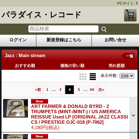
PCサイト
パラダイス・レコード
ログイン
新規登録はこちら
お問い合せ
Jazz : Main stream
一覧
おすすめ順
価格の安い順
売れ筋順
表示件数
:
...
...
«
前
1
3
4
5
44
次
»
ART FARMER & DONALD BYRD - 2
TRUMPETS (MINT-/MINT-) / US AMERICA
REISSUE Used LP
[ORIGINAL JAZZ CLASSI
CS / PRESTIGE OJC-018 (P-7062]
4,180円
(税込)