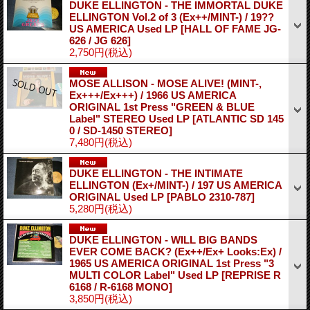
DUKE ELLINGTON - THE IMMORTAL DUKE
ELLINGTON Vol.2 of 3 (Ex++/MINT-) / 19??
US AMERICA Used LP
[HALL OF FAME JG-
626 / JG 626]
2,750円
(税込)
MOSE ALLISON - MOSE ALIVE! (MINT-,
Ex+++/Ex+++) / 1966 US AMERICA
ORIGINAL 1st Press "GREEN & BLUE
Label" STEREO Used LP
[ATLANTIC SD 145
0 / SD-1450 STEREO]
7,480円
(税込)
DUKE ELLINGTON - THE INTIMATE
ELLINGTON (Ex+/MINT-) / 197 US AMERICA
ORIGINAL Used LP
[PABLO 2310-787]
5,280円
(税込)
DUKE ELLINGTON - WILL BIG BANDS
EVER COME BACK? (Ex++/Ex+ Looks:Ex) /
1965 US AMERICA ORIGINAL 1st Press "3
MULTI COLOR Label" Used LP
[REPRISE R
6168 / R-6168 MONO]
3,850円
(税込)