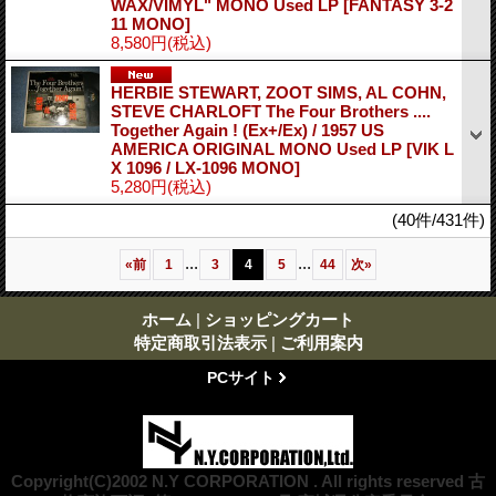
WAX/VIMYL" MONO Used LP
[FANTASY 3-2
11 MONO]
8,580円
(税込)
HERBIE STEWART, ZOOT SIMS, AL COHN,
STEVE CHARLOFT The Four Brothers ....
Together Again ! (Ex+/Ex) / 1957 US
AMERICA ORIGINAL MONO Used LP
[VIK L
X 1096 / LX-1096 MONO]
5,280円
(税込)
(40件/431件)
...
...
«
前
1
3
4
5
44
次
»
ホーム
|
ショッピングカート
特定商取引法表示
|
ご利用案内
PCサイト
Copyright(C)2002 N.Y CORPORATION . All rights reserved 古