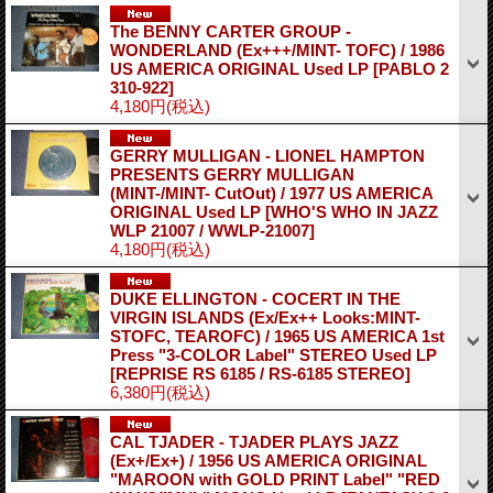
The BENNY CARTER GROUP -
WONDERLAND (Ex+++/MINT- TOFC) / 1986
US AMERICA ORIGINAL Used LP
[PABLO 2
310-922]
4,180円
(税込)
GERRY MULLIGAN - LIONEL HAMPTON
PRESENTS GERRY MULLIGAN
(MINT-/MINT- CutOut) / 1977 US AMERICA
ORIGINAL Used LP
[WHO'S WHO IN JAZZ
WLP 21007 / WWLP-21007]
4,180円
(税込)
DUKE ELLINGTON - COCERT IN THE
VIRGIN ISLANDS (Ex/Ex++ Looks:MINT-
STOFC, TEAROFC) / 1965 US AMERICA 1st
Press "3-COLOR Label" STEREO Used LP
[REPRISE RS 6185 / RS-6185 STEREO]
6,380円
(税込)
CAL TJADER - TJADER PLAYS JAZZ
(Ex+/Ex+) / 1956 US AMERICA ORIGINAL
"MAROON with GOLD PRINT Label" "RED