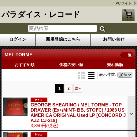
PCサイト
パラダイス・レコード
ログイン
新規登録はこちら
お問い合せ
MEL TORME
一覧
おすすめ順
価格の安い順
売れ筋順
表示件数
:
1
2
次
»
GEORGE SHEARING / MEL TORME - TOP
DRAWER (Ex+/MINT- BB, STOFC) / 1983 US
AMERICA ORIGINAL Used LP
[CONCORD J
AZZ CJ-219]
3,850円
(税込)