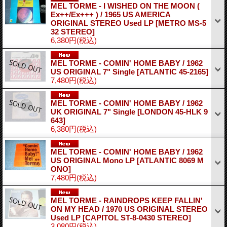
MEL TORME - I WISHED ON THE MOON (
Ex++/Ex+++ ) / 1965 US AMERICA
ORIGINAL STEREO Used LP
[METRO MS-5
32 STEREO]
6,380円
(税込)
MEL TORME - COMIN' HOME BABY / 1962
US ORIGINAL 7" Single
[ATLANTIC 45-2165]
7,480円
(税込)
MEL TORME - COMIN' HOME BABY / 1962
UK ORIGINAL 7" Single
[LONDON 45-HLK 9
643]
6,380円
(税込)
MEL TORME - COMIN' HOME BABY / 1962
US ORIGINAL Mono LP
[ATLANTIC 8069 M
ONO]
7,480円
(税込)
MEL TORME - RAINDROPS KEEP FALLIN'
ON MY HEAD / 1970 US ORIGINAL STEREO
Used LP
[CAPITOL ST-8-0430 STEREO]
3,080円
(税込)