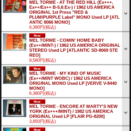
MEL TORME - AT THE RED HILL (Ex+++,
Ex++/Ex++ B-5,6:Ex-) / 1962 US AMERICA
ORIGINAL 1st Press "RED &
PLUM/PURPLE Label" MONO Used LP
[ATL
ANTIC 8066 MONO]
6,380円
(税込)
MEL TORME - COMIN' HOME BABY
(Ex++/MINT-) / 1962 US AMERICA ORIGINAL
STEREO Used LP
[ATLANTIC SD-8069 STE
REO]
8,580円
(税込)
MEL TORME - MY KIND OF MUSIC
(Ex++/MINT WOBC) / 1962 US AMERICA
ORIGINAL MONO Used LP
[VERVE V-8440
MONO]
6,380円
(税込)
MEL TORME - ENCORE AT MARTY'S NEW
YORK (Ex+++/MINT) / 1982 US AMERICA
ORIGINAL Used LP
[FLAIR PG-8200]
3,850円
(税込)