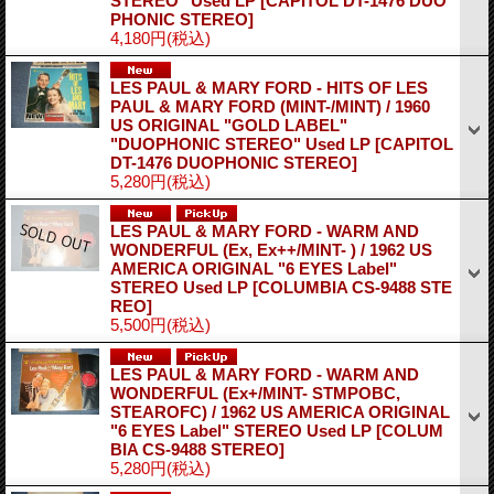
STEREO" Used LP
[CAPITOL DT-1476 DUO
PHONIC STEREO]
4,180円
(税込)
LES PAUL & MARY FORD - HITS OF LES
PAUL & MARY FORD (MINT-/MINT) / 1960
US ORIGINAL "GOLD LABEL"
"DUOPHONIC STEREO" Used LP
[CAPITOL
DT-1476 DUOPHONIC STEREO]
5,280円
(税込)
LES PAUL & MARY FORD - WARM AND
WONDERFUL (Ex, Ex++/MINT- ) / 1962 US
AMERICA ORIGINAL "6 EYES Label"
STEREO Used LP
[COLUMBIA CS-9488 STE
REO]
5,500円
(税込)
LES PAUL & MARY FORD - WARM AND
WONDERFUL (Ex+/MINT- STMPOBC,
STEAROFC) / 1962 US AMERICA ORIGINAL
"6 EYES Label" STEREO Used LP
[COLUM
BIA CS-9488 STEREO]
5,280円
(税込)