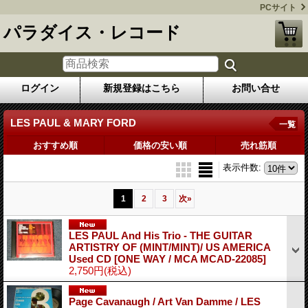
PCサイト
パラダイス・レコード
ログイン
新規登録はこちら
お問い合せ
LES PAUL & MARY FORD
一覧
おすすめ順
価格の安い順
売れ筋順
表示件数
:
1
2
3
次
»
LES PAUL And His Trio - THE GUITAR
ARTISTRY OF (MINT/MINT)/ US AMERICA
Used CD
[ONE WAY / MCA MCAD-22085]
2,750円
(税込)
Page Cavanaugh / Art Van Damme / LES