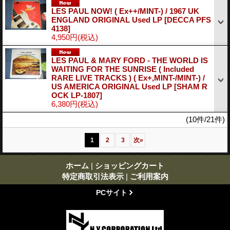
LES PAUL NOW! ( Ex++/MINT-) / 1967 UK
ENGLAND ORIGINAL Used LP
[DECCA PFS
4138]
4,950円
(税込)
LES PAUL & MARY FORD - THE WORLD IS
WAITING FOR THE SUNRISE ( Included
RARE LIVE TRACKS ) ( Ex+,MINT-/MINT-) /
US AMERICA ORIGINAL Used LP
[SHAM R
OCK LP-1807]
6,380円
(税込)
(10件/21件)
1
2
3
次
»
ホーム
|
ショッピングカート
特定商取引法表示
|
ご利用案内
PCサイト