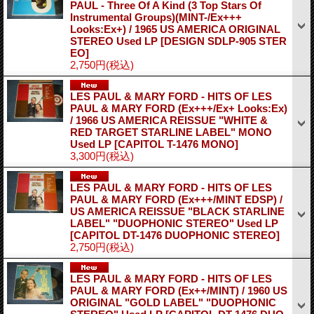
PAUL - Three Of A Kind (3 Top Stars Of
Instrumental Groups)(MINT-/Ex+++
Looks:Ex+) / 1965 US AMERICA ORIGINAL
STEREO Used LP
[DESIGN SDLP-905 STER
EO]
2,750円
(税込)
LES PAUL & MARY FORD - HITS OF LES
PAUL & MARY FORD (Ex+++/Ex+ Looks:Ex)
/ 1966 US AMERICA REISSUE "WHITE &
RED TARGET STARLINE LABEL" MONO
Used LP
[CAPITOL T-1476 MONO]
3,300円
(税込)
LES PAUL & MARY FORD - HITS OF LES
PAUL & MARY FORD (Ex+++/MINT EDSP) /
US AMERICA REISSUE "BLACK STARLINE
LABEL" "DUOPHONIC STEREO" Used LP
[CAPITOL DT-1476 DUOPHONIC STEREO]
2,750円
(税込)
LES PAUL & MARY FORD - HITS OF LES
PAUL & MARY FORD (Ex++/MINT) / 1960 US
ORIGINAL "GOLD LABEL" "DUOPHONIC