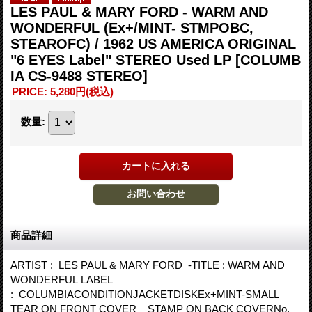
LES PAUL & MARY FORD - WARM AND
WONDERFUL (Ex+/MINT- STMPOBC,
STEAROFC) / 1962 US AMERICA ORIGINAL
"6 EYES Label" STEREO Used LP
[COLUMB
IA CS-9488 STEREO]
PRICE
:
5,280円
(税込)
数量
:
商品詳細
ARTIST : LES PAUL & MARY FORD -TITLE : WARM AND
WONDERFUL LABEL
: COLUMBIACONDITIONJACKETDISKEx+MINT-SMALL
TEAR ON FRONT COVER STAMP ON BACK COVERNo.