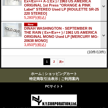
Ex+/Ex+++ A-1:Ex ) / 1963 US AMERICA
ORIGINAL 1st Press "ORANGE & PINK
Label" STEREO Used LP
[ROULETTE SR-25
220 STEREO]
5,280円
(税込)
DINAH WASHINGTON - SEPTEMBER IN
THE RAIN ( Ex+/Ex++ ) / 1961 US AMERICA
ORIGINAL MONO Used LP
[MERCURY MG-
20638 MONO]
3,850円
(税込)
(10件/13件)
1
2
次
»
ホーム
|
ショッピングカート
特定商取引法表示
|
ご利用案内
PCサイト