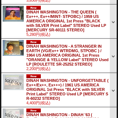
3,850円
(税込)
DINAH WASHINGTON - THE QUEEN (
Ex+++, Ex++/MINT- STPOBC) / 1959 US
AMERICA ORIGINAL 1st Press "BLACK
with SILVER Print Label" STEREO Used LP
[MERCURY SR-60111 STEREO]
5,280円
(税込)
DINAH WASHINGTON - A STRANGER IN
EARTH (VG/Ex++ WTRDMG, STPOBC ) /
1964 US AMERICA ORIGINAL 1st Press
"ORANGE & YELLOW Label" STEREO Used
LP
[ROULETTE SR-25252 STEREO]
2,200円
(税込)
DINAH WASHINGTON - UNFORGETTABLE (
Ex++/Ex++, Ex+++) / 1961 US AMERICA
ORIGINAL 1st Press "BLACK with SILVER
Print Label" STEREO Used LP
[MERCURY S
R-60232 STEREO]
4,400円
(税込)
DINAH WASHINGTON - DINAH '63 (