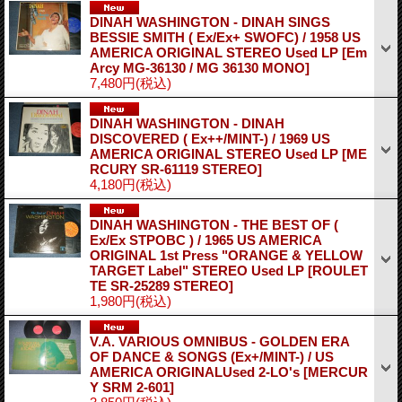
DINAH WASHINGTON - DINAH SINGS
BESSIE SMITH ( Ex/Ex+ SWOFC) / 1958 US
AMERICA ORIGINAL STEREO Used LP
[Em
Arcy MG-36130 / MG 36130 MONO]
7,480円
(税込)
DINAH WASHINGTON - DINAH
DISCOVERED ( Ex++/MINT-) / 1969 US
AMERICA ORIGINAL STEREO Used LP
[ME
RCURY SR-61119 STEREO]
4,180円
(税込)
DINAH WASHINGTON - THE BEST OF (
Ex/Ex STPOBC ) / 1965 US AMERICA
ORIGINAL 1st Press "ORANGE & YELLOW
TARGET Label" STEREO Used LP
[ROULET
TE SR-25289 STEREO]
1,980円
(税込)
V.A. VARIOUS OMNIBUS - GOLDEN ERA
OF DANCE & SONGS (Ex+/MINT-) / US
AMERICA ORIGINALUsed 2-LO's
[MERCUR
Y SRM 2-601]