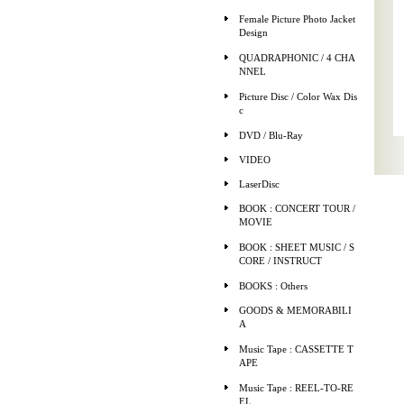
Female Picture Photo Jacket
Design
QUADRAPHONIC / 4 CHA
NNEL
Picture Disc / Color Wax Dis
c
DVD / Blu-Ray
VIDEO
LaserDisc
BOOK : CONCERT TOUR /
MOVIE
BOOK : SHEET MUSIC / S
CORE / INSTRUCT
BOOKS : Others
GOODS & MEMORABILI
A
Music Tape : CASSETTE T
APE
Music Tape : REEL-TO-RE
EL