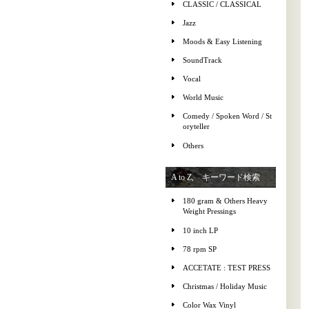
CLASSIC / CLASSICAL
Jazz
Moods & Easy Listening
SoundTrack
Vocal
World Music
Comedy / Spoken Word / St
oryteller
Others
A to Z, キーワード検索
180 gram & Others Heavy
Weight Pressings
10 inch LP
78 rpm SP
ACCETATE : TEST PRESS
Christmas / Holiday Music
Color Wax Vinyl