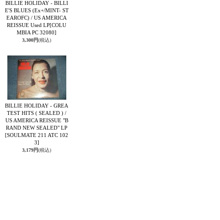
BILLIE HOLIDAY - BILLI
E'S BLUES (Ex+/MINT- ST
EAROFC) / US AMERICA
REISSUE Used LP
[COLU
MBIA PC 32080]
3,300円
(税込)
BILLIE HOLIDAY - GREA
TEST HITS ( SEALED ) /
US AMERICA REISSUE "B
RAND NEW SEALED" LP
[SOULMATE 211 ATC 102
3]
3,179円
(税込)