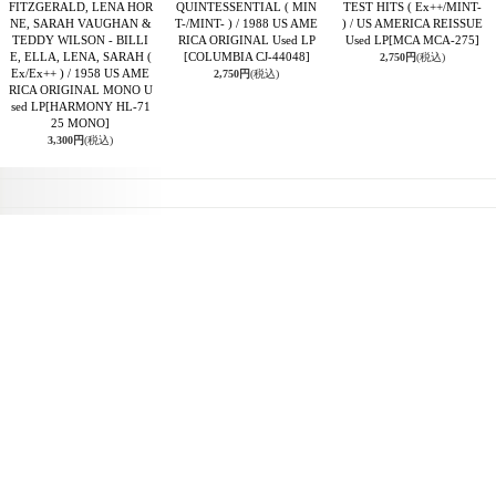
FITZGERALD, LENA HOR
QUINTESSENTIAL ( MIN
TEST HITS ( Ex++/MINT-
NE, SARAH VAUGHAN &
T-/MINT- ) / 1988 US AME
) / US AMERICA REISSUE
TEDDY WILSON - BILLI
RICA ORIGINAL Used LP
Used LP
[MCA MCA-275]
E, ELLA, LENA, SARAH (
[COLUMBIA CJ-44048]
2,750円
(税込)
Ex/Ex++ ) / 1958 US AME
2,750円
(税込)
RICA ORIGINAL MONO U
sed LP
[HARMONY HL-71
25 MONO]
3,300円
(税込)