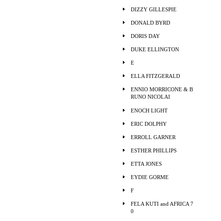
DIZZY GILLESPIE
DONALD BYRD
DORIS DAY
DUKE ELLINGTON
E
ELLA FITZGERALD
ENNIO MORRICONE & B
RUNO NICOLAI
ENOCH LIGHT
ERIC DOLPHY
ERROLL GARNER
ESTHER PHILLIPS
ETTA JONES
EYDIE GORME
F
FELA KUTI and AFRICA 7
0