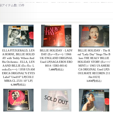
録アイテム数
:
15件
ELLA FITZGERALD, LEN
BILLIE HOLIDAY - LADY
BILLIE HOLIDAY - The R
A HORNE, BILLIE HOLID
DAY (Ex++/Ex++) / 1966
eal "Lady Day" Sings The B
AY with Teddy Wilson And
UK ENGLAND ORIGINAL
lues THE REALV BILLIE
His Orchestra - ELLA, LEN
Used LP
[SAGA EROS ERO
HOLIDAY STORY (Ex+++/
A AND BILLIE (Ex-/Ex- L
8014 / ERO-8014]
MINT-) / 1965 US AMERI
ooks:Ex+++) / 1958 US AM
CA ORIGINAL Used LP
[S
7,480円
(税込)
ERICA ORIGINAL"6 EYES
OULMATE RECORDS 211
Label" Used10" LP
[COLU
/Atc1023]
MBIA CL-2531 10" LP]
3,850円
(税込)
6,380円
(税込)