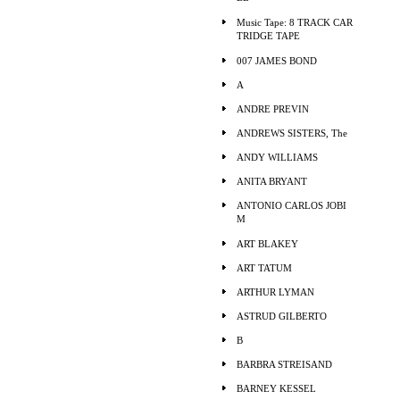
Music Tape: 8 TRACK CAR
TRIDGE TAPE
007 JAMES BOND
A
ANDRE PREVIN
ANDREWS SISTERS, The
ANDY WILLIAMS
ANITA BRYANT
ANTONIO CARLOS JOBI
M
ART BLAKEY
ART TATUM
ARTHUR LYMAN
ASTRUD GILBERTO
B
BARBRA STREISAND
BARNEY KESSEL