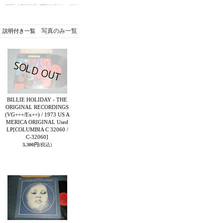
写真のみ一覧
説明付き一覧
BILLIE HOLIDAY - THE
ORIGINAL RECORDINGS
(VG+++/Ex++) / 1973 US A
MERICA ORIGINAL Used
LP
[COLUMBIA C 32060 /
C-32060]
3,300円
(税込)