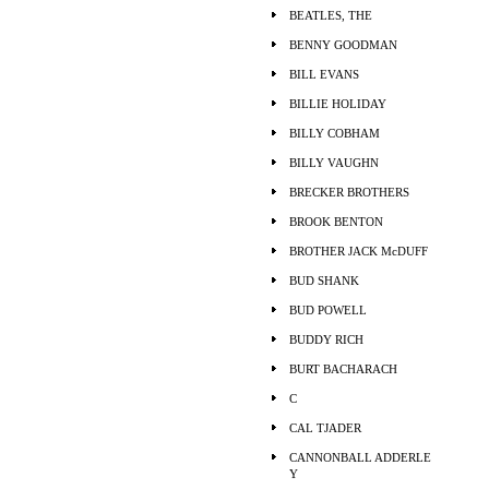
BEATLES, THE
BENNY GOODMAN
BILL EVANS
BILLIE HOLIDAY
BILLY COBHAM
BILLY VAUGHN
BRECKER BROTHERS
BROOK BENTON
BROTHER JACK McDUFF
BUD SHANK
BUD POWELL
BUDDY RICH
BURT BACHARACH
C
CAL TJADER
CANNONBALL ADDERLE
Y