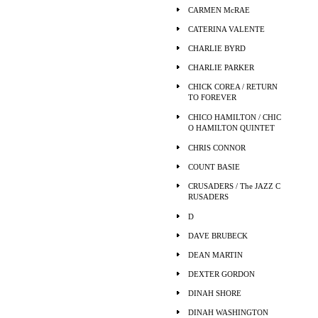
CARMEN McRAE
CATERINA VALENTE
CHARLIE BYRD
CHARLIE PARKER
CHICK COREA / RETURN
TO FOREVER
CHICO HAMILTON / CHIC
O HAMILTON QUINTET
CHRIS CONNOR
COUNT BASIE
CRUSADERS / The JAZZ C
RUSADERS
D
DAVE BRUBECK
DEAN MARTIN
DEXTER GORDON
DINAH SHORE
DINAH WASHINGTON