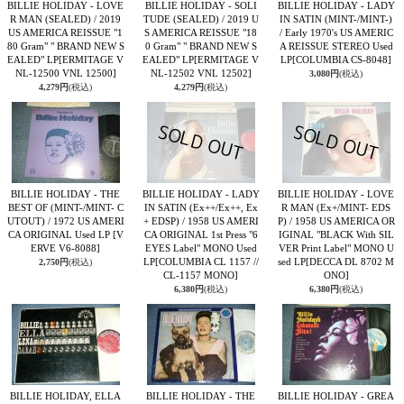
BILLIE HOLIDAY - LOVE
BILLIE HOLIDAY - SOLI
BILLIE HOLIDAY - LADY
R MAN (SEALED) / 2019
TUDE (SEALED) / 2019 U
IN SATIN (MINT-/MINT-)
US AMERICA REISSUE "1
S AMERICA REISSUE "18
/ Early 1970's US AMERIC
80 Gram" " BRAND NEW S
0 Gram" " BRAND NEW S
A REISSUE STEREO Used
EALED" LP
[ERMITAGE V
EALED" LP
[ERMITAGE V
LP
[COLUMBIA CS-8048]
NL-12500 VNL 12500]
NL-12502 VNL 12502]
3,080円
(税込)
4,279円
(税込)
4,279円
(税込)
BILLIE HOLIDAY - THE
BILLIE HOLIDAY - LADY
BILLIE HOLIDAY - LOVE
BEST OF (MINT-/MINT- C
IN SATIN (Ex++/Ex++, Ex
R MAN (Ex+/MINT- EDS
UTOUT) / 1972 US AMERI
+ EDSP) / 1958 US AMERI
P) / 1958 US AMERICA OR
CA ORIGINAL Used LP
[V
CA ORIGINAL 1st Press "6
IGINAL "BLACK With SIL
ERVE V6-8088]
EYES Label" MONO Used
VER Print Label" MONO U
LP
[COLUMBIA CL 1157 //
sed LP
[DECCA DL 8702 M
2,750円
(税込)
CL-1157 MONO]
ONO]
6,380円
(税込)
6,380円
(税込)
BILLIE HOLIDAY, ELLA
BILLIE HOLIDAY - THE
BILLIE HOLIDAY - GREA