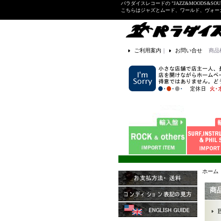
パラダイスレコードの "JAZZ&MOODS&SOU
こちらはジャズとムード、ワールド、ヴォ
ご利用案内
｜
お問い合せ
商品
ホーム
商