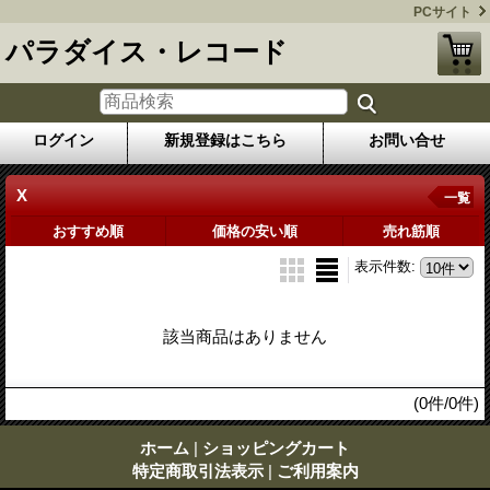
PCサイト
パラダイス・レコード
ログイン
新規登録はこちら
お問い合せ
X
一覧
おすすめ順
価格の安い順
売れ筋順
表示件数
:
該当商品はありません
(0件/0件)
ホーム
|
ショッピングカート
特定商取引法表示
|
ご利用案内