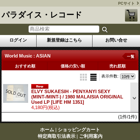
PCサイト
パラダイス・レコード
ログイン
新規登録はこちら
お問い合せ
World Music : ASIAN
一覧
おすすめ順
価格の安い順
売れ筋順
表示件数
:
ELVY SUKAESIH - PENYANYI SEXY
(MINT-/MINT-) / 1980 MALAISIA ORIGINAL
Used LP
[LIFE HM 1351]
4,180円
(税込)
(1件/1件)
ホーム
|
ショッピングカート
特定商取引法表示
|
ご利用案内