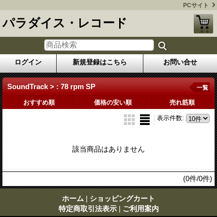
PCサイト
パラダイス・レコード
ログイン
新規登録はこちら
お問い合せ
SoundTrack > : 78 rpm SP
一覧
おすすめ順
価格の安い順
売れ筋順
表示件数
:
該当商品はありません
(0件/0件)
ホーム
|
ショッピングカート
特定商取引法表示
|
ご利用案内