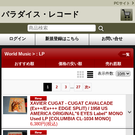
PCサイト
パラダイス・レコード
ログイン
新規登録はこちら
お問い合せ
World Music > : LP
一覧
おすすめ順
価格の安い順
売れ筋順
表示件数
:
...
1
2
3
27
次
»
XAVIER CUGAT - CUGAT CAVALCADE
(Ex++/Ex+++ EDGE SPLIT) / 1958 US
AMERICA ORIGINAL"6 EYES Label" MONO
Used LP
[COLUMBIA CL-1034 MONO]
6,380円
(税込)