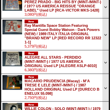
PEREZ PRADO - BIG HITS BY (MINT-/MINT-)
/ 19?? US AMERICA REISSUE "ORANGE
LABEL" Used LP
[RCA-VICTOR MKS-1428]
3,080円
(税込)
Ray Mantilla Space Station Featuring
Special Guest Bobby Watson - Dark Powers
(NEW) / 1989 ITALY ITALIA ORIGINAL
"BRAND NEW" LP
[RED RECORD RR 12322
1-1]
5,379円
(税込)
ALEGRE ALL STARS - PERDIDO
(MINT-/MINT-) / 1977 US AMERICA
ORIGINAL Used LP
[ALEGRE ASLP-6010]
6,380円
(税込)
MACARIO PRUDENCIA (Macay) - M'A
TRESE E LELE (MINT-/MINT-) / 1987
HOLLAND ORIGINAL Used LP
[DURECO B
ENELUX 55.098]
2,750円
(税込)
WILLIE COLON - SOLO (MINT-/MINT-) / 1979