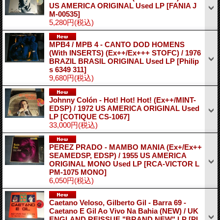
US AMERICA ORIGINAL Used LP
[FANIA J
M-00535]
5,280円
(税込)
MPB4 / MPB 4 - CANTO DOD HOMENS
(With INSERTS) (Ex++/Ex+++ STOFC) / 1976
BRAZIL BRASIL ORIGINAL Used LP
[Philip
s 6349 311]
9,680円
(税込)
Johnny Colón - Hot! Hot! Hot! (Ex++/MINT-
EDSP) / 1972 US AMERICA ORIGINAL Used
LP
[COTIQUE CS-1067]
33,000円
(税込)
PEREZ PRADO - MAMBO MANIA (Ex+/Ex++
SEAMEDSP, EDSP) / 1955 US AMERICA
ORIGINAL MONO Used LP
[RCA-VICTOR L
PM-1075 MONO]
6,050円
(税込)
Caetano Veloso, Gilberto Gil - Barra 69 -
Caetano E Gil Ao Vivo Na Bahia (NEW) / UK
ENGLAND REISSUE "BRAND NEW" LP
[PI