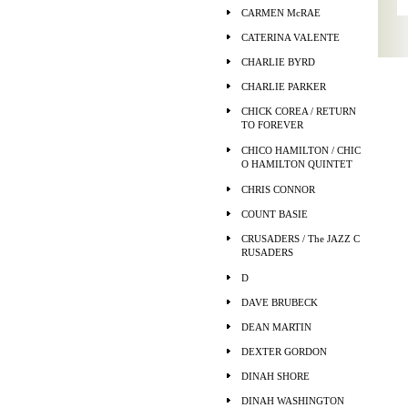
CARMEN McRAE
CATERINA VALENTE
CHARLIE BYRD
CHARLIE PARKER
CHICK COREA / RETURN
TO FOREVER
CHICO HAMILTON / CHIC
O HAMILTON QUINTET
CHRIS CONNOR
COUNT BASIE
CRUSADERS / The JAZZ C
RUSADERS
D
DAVE BRUBECK
DEAN MARTIN
DEXTER GORDON
DINAH SHORE
DINAH WASHINGTON