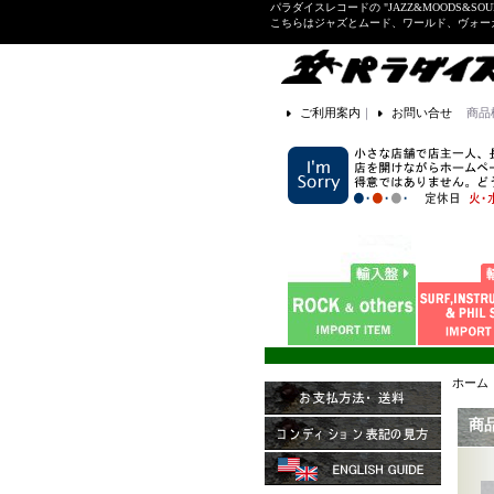
パラダイスレコードの "JAZZ&MOODS&SOU
こちらはジャズとムード、ワールド、ヴォ
ご利用案内
｜
お問い合せ
商品
ホーム
商