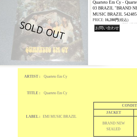
Quarteto Em Cy - Quart
03 BRAZIL "BRAND 
MUSIC BRAZIL 542485
PRICE
:
16,280円
(税込)
ARTIST :
Quarteto Em Cy
TITLE :
Quarteto Em Cy
CONDIT
JACKET
LABEL :
EMI MUSIC BRAZIL
BRAND NEW
SEALED