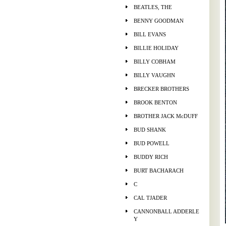
BEATLES, THE
BENNY GOODMAN
BILL EVANS
BILLIE HOLIDAY
BILLY COBHAM
BILLY VAUGHN
BRECKER BROTHERS
BROOK BENTON
BROTHER JACK McDUFF
BUD SHANK
BUD POWELL
BUDDY RICH
BURT BACHARACH
C
CAL TJADER
CANNONBALL ADDERLE
Y