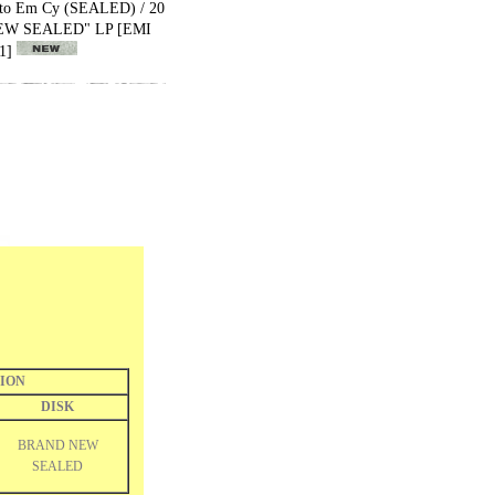
eto Em Cy (SEALED) / 20
NEW SEALED" LP
[
EMI
1
]
ION
DISK
BRAND NEW
SEALED