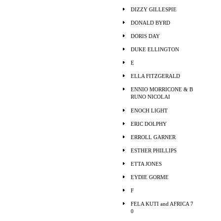
DIZZY GILLESPIE
DONALD BYRD
DORIS DAY
DUKE ELLINGTON
E
ELLA FITZGERALD
ENNIO MORRICONE & B
RUNO NICOLAI
ENOCH LIGHT
ERIC DOLPHY
ERROLL GARNER
ESTHER PHILLIPS
ETTA JONES
EYDIE GORME
F
FELA KUTI and AFRICA 7
0