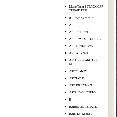
Music Tape: 8 TRACK CAR
TRIDGE TAPE
007 JAMES BOND
A
ANDRE PREVIN
ANDREWS SISTERS, The
ANDY WILLIAMS
ANITA BRYANT
ANTONIO CARLOS JOBI
M
ART BLAKEY
ART TATUM
ARTHUR LYMAN
ASTRUD GILBERTO
B
BARBRA STREISAND
BARNEY KESSEL