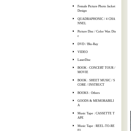
Female Picture Photo Jacket
Design
QUADRAPHONIC / 4 CHA
NNEL
Picture Disc / Color Wax Dis
c
DVD / Blu-Ray
VIDEO
LaserDisc
BOOK : CONCERT TOUR /
MOVIE
BOOK : SHEET MUSIC / S
CORE / INSTRUCT
BOOKS : Others
GOODS & MEMORABILI
A
Music Tape : CASSETTE T
APE
Music Tape : REEL-TO-RE
EL