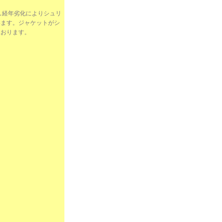
し経年劣化によりシュリ
います。ジャケットがシ
ております。