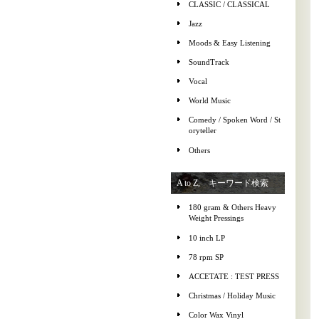
CLASSIC / CLASSICAL
Jazz
Moods & Easy Listening
SoundTrack
Vocal
World Music
Comedy / Spoken Word / St
oryteller
Others
A to Z, キーワード検索
180 gram & Others Heavy
Weight Pressings
10 inch LP
78 rpm SP
ACCETATE : TEST PRESS
Christmas / Holiday Music
Color Wax Vinyl