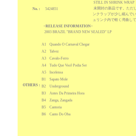
STILL IN SHRINK WRAP
未開封の新品です。ただ
No. :
5424851
ンクラップが少し縮んで
ュリンク内で軽く湾曲し
<
RELEASE INFORMATION
>
2003 BRAZIL "BRAND NEW SEALED" LP
A1
Quando O Carnaval Chegar
A2
Talvez
A3
Cavalo-Ferro
A4
Tudo Que Você Podia Ser
A5
Incelensa
B1
Sapato Mole
OTHERS :
B2
Underground
B3
Antes Da Primeira Hora
B4
Zanga, Zangada
B5
Cantoria
B6
Canto Do Oba