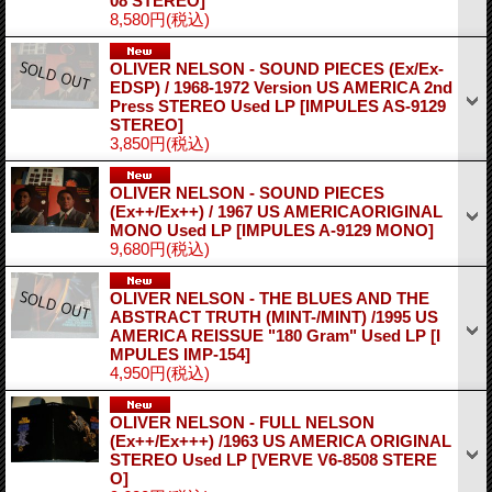
08 STEREO]
8,580円
(税込)
OLIVER NELSON - SOUND PIECES (Ex/Ex-
EDSP) / 1968-1972 Version US AMERICA 2nd
Press STEREO Used LP
[IMPULES AS-9129
STEREO]
3,850円
(税込)
OLIVER NELSON - SOUND PIECES
(Ex++/Ex++) / 1967 US AMERICAORIGINAL
MONO Used LP
[IMPULES A-9129 MONO]
9,680円
(税込)
OLIVER NELSON - THE BLUES AND THE
ABSTRACT TRUTH (MINT-/MINT) /1995 US
AMERICA REISSUE "180 Gram" Used LP
[I
MPULES IMP-154]
4,950円
(税込)
OLIVER NELSON - FULL NELSON
(Ex++/Ex+++) /1963 US AMERICA ORIGINAL
STEREO Used LP
[VERVE V6-8508 STERE
O]