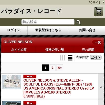
PCサイト
パラダイス・レコード
ログイン
新規登録はこちら
お問い合せ
OLIVER NELSON
一覧
おすすめ順
価格の安い順
売れ筋順
表示件数
:
1
2
次
»
OLIVER NELSON & STEVE ALLEN -
SOULFUL BRASS (Ex++/MINT- BB) / 1968
US AMERICA ORIGINAL STEREO Used LP
[IMPULES AS-9168 STEREO]
6,380円
(税込)