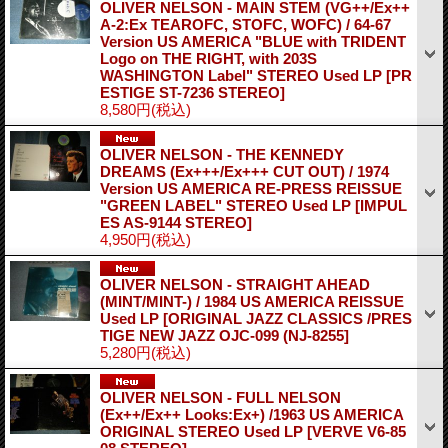
OLIVER NELSON - MAIN STEM (VG++/Ex++
A-2:Ex TEAROFC, STOFC, WOFC) / 64-67
Version US AMERICA "BLUE with TRIDENT
Logo on THE RIGHT, with 203S
WASHINGTON Label" STEREO Used LP
[PR
ESTIGE ST-7236 STEREO]
8,580円
(税込)
OLIVER NELSON - THE KENNEDY
DREAMS (Ex+++/Ex+++ CUT OUT) / 1974
Version US AMERICA RE-PRESS REISSUE
"GREEN LABEL" STEREO Used LP
[IMPUL
ES AS-9144 STEREO]
4,950円
(税込)
OLIVER NELSON - STRAIGHT AHEAD
(MINT/MINT-) / 1984 US AMERICA REISSUE
Used LP
[ORIGINAL JAZZ CLASSICS /PRES
TIGE NEW JAZZ OJC-099 (NJ-8255]
5,280円
(税込)
OLIVER NELSON - FULL NELSON
(Ex++/Ex++ Looks:Ex+) /1963 US AMERICA
ORIGINAL STEREO Used LP
[VERVE V6-85