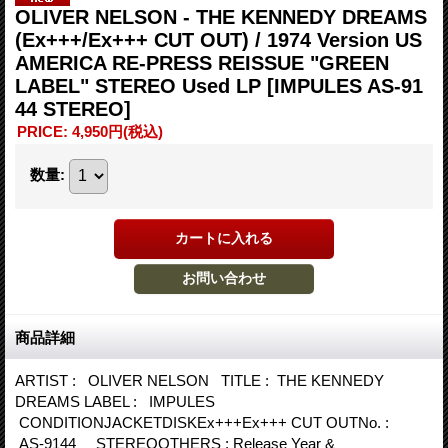
OLIVER NELSON - THE KENNEDY DREAMS
(Ex+++/Ex+++ CUT OUT) / 1974 Version US
AMERICA RE-PRESS REISSUE "GREEN
LABEL" STEREO Used LP
[IMPULES AS-91
44 STEREO]
PRICE
:
4,950円
(税込)
数量
:
商品詳細
ARTIST : OLIVER NELSON TITLE : THE KENNEDY
DREAMS LABEL : IMPULES
CONDITIONJACKETDISKEx+++Ex+++ CUT OUTNo. :
AS-9144 STEREOOTHERS : Release Year &