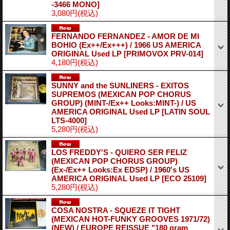
-3466 MONO]
3,080円
(税込)
FERNANDO FERNANDEZ - AMOR DE MI
BOHIO (Ex++/Ex+++) / 1966 US AMERICA
ORIGINAL Used LP
[PRIMOVOX PRV-014]
4,180円
(税込)
SUNNY and the SUNLINERS - EXITOS
SUPREMOS (MEXICAN POP CHORUS
GROUP) (MINT-/Ex++ Looks:MINT-) / US
AMERICA ORIGINAL Used LP
[LATIN SOUL
LTS-4000]
5,280円
(税込)
LOS FREDDY'S - QUIERO SER FELIZ
(MEXICAN POP CHORUS GROUP)
(Ex-/Ex++ Looks:Ex EDSP) / 1960's US
AMERICA ORIGINAL Used LP
[ECO 25109]
5,280円
(税込)
COSA NOSTRA - SQUEZE IT TIGHT
(MEXICAN HOT-FUNKY GROOVES 1971/72)
(NEW) / EUROPE REISSUE "180 gram