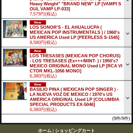
Heavy Weight" "BRAND NEW" LP
[VAMPI S
OUL VAMP LP-033]
7,579円
(税込)
LOS SONOR'S - EL AHUALUCPA (
MEXICAN POP INSTRUMENTALS ) / 1960's
US AMERICA Used LP
[PEERLESS S-1545]
8,580円
(税込)
LOS TRESASES (MEXICAN POP CHORUS)
- LOS TRESASES (Ex+++/MINT- ) / 1950's?
MEXICO ORIGINAL MONO Used LP
[RCA VI
CTOR MKL-1056 MONO]
6,380円
(税込)
BASILIO PINA ( MEXICAN POP SINGER ) -
LA NUEVA VOZ DE MEXICO / 1970's US
AMERICA ORIGINAL Used LP
[COLUMBIA
SPECIAL PRODUCTS EX-5046]
6,380円
(税込)
(9件/9件)
ホーム
|
ショッピングカート