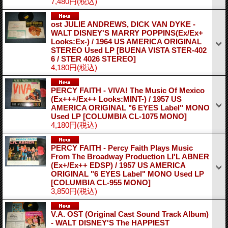
7,480円
(税込)
ost JULIE ANDREWS, DICK VAN DYKE -
WALT DISNEY'S MARRY POPPINS(Ex/Ex+
Looks:Ex-) / 1964 US AMERICA ORIGINAL
STEREO Used LP
[BUENA VISTA STER-402
6 / STER 4026 STEREO]
4,180円
(税込)
PERCY FAITH - VIVA! The Music Of Mexico
(Ex+++/Ex++ Looks:MINT-) / 1957 US
AMERICA ORIGINAL "6 EYES Label" MONO
Used LP
[COLUMBIA CL-1075 MONO]
4,180円
(税込)
PERCY FAITH - Percy Faith Plays Music
From The Broadway Production LI'L ABNER
(Ex+/Ex++ EDSP) / 1957 US AMERICA
ORIGINAL "6 EYES Label" MONO Used LP
[COLUMBIA CL-955 MONO]
3,850円
(税込)
V.A. OST (Original Cast Sound Track Album)
- WALT DISNEY'S The HAPPIEST