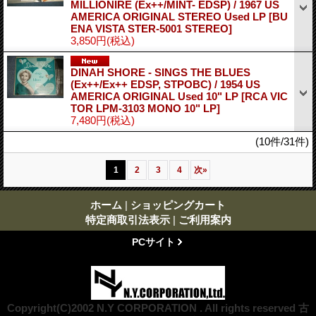
MILLIONIRE (Ex++/MINT- EDSP) / 1967 US
AMERICA ORIGINAL STEREO Used LP
[BU
ENA VISTA STER-5001 STEREO]
3,850円
(税込)
DINAH SHORE - SINGS THE BLUES
(Ex++/Ex++ EDSP, STPOBC) / 1954 US
AMERICA ORIGINAL Used 10" LP
[RCA VIC
TOR LPM-3103 MONO 10" LP]
7,480円
(税込)
(10件/31件)
1
2
3
4
次
»
ホーム
|
ショッピングカート
特定商取引法表示
|
ご利用案内
PCサイト
Copyright(C)2002 N.Y CORPORATION . All rights reserved 古