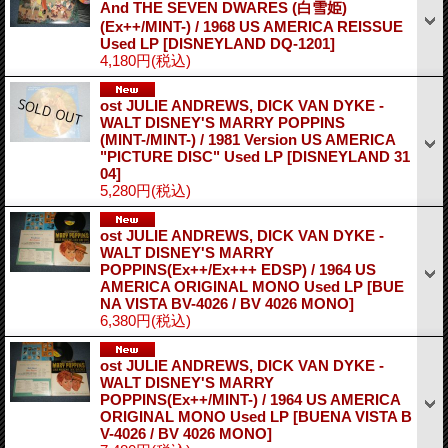
And THE SEVEN DWARES (白雪姫)
(Ex++/MINT-) / 1968 US AMERICA REISSUE
Used LP
[DISNEYLAND DQ-1201]
4,180円
(税込)
ost JULIE ANDREWS, DICK VAN DYKE -
WALT DISNEY'S MARRY POPPINS
(MINT-/MINT-) / 1981 Version US AMERICA
"PICTURE DISC" Used LP
[DISNEYLAND 31
04]
5,280円
(税込)
ost JULIE ANDREWS, DICK VAN DYKE -
WALT DISNEY'S MARRY
POPPINS(Ex++/Ex+++ EDSP) / 1964 US
AMERICA ORIGINAL MONO Used LP
[BUE
NA VISTA BV-4026 / BV 4026 MONO]
6,380円
(税込)
ost JULIE ANDREWS, DICK VAN DYKE -
WALT DISNEY'S MARRY
POPPINS(Ex++/MINT-) / 1964 US AMERICA
ORIGINAL MONO Used LP
[BUENA VISTA B
V-4026 / BV 4026 MONO]