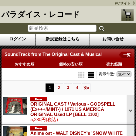
PCサイト
パラダイス・レコード
ログイン
新規登録はこちら
お問い合せ
SoundTrack from The Original Cast & Musical
一覧
おすすめ順
価格の安い順
売れ筋順
表示件数
:
1
2
3
4
次
»
ORIGINAL CAST / Various - GODSPELL
(Ex+++/MINT-) / 1971 US AMERICA
ORIGINAL Used LP
[BELL 1102]
5,280円
(税込)
Anime ost - WALT DISNEY's 'SNOW WHITE