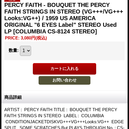
PERCY FAITH - BOUQUET THE PERCY
FAITH STRINGS IN STEREO (VG+++/VG+++
Looks:VG++) / 1959 US AMERICA
ORIGINAL "6 EYES Label" STEREO Used
LP
[COLUMBIA CS-8124 STEREO]
PRICE
:
3,080円
(税込)
数量
:
商品詳細
ARTIST : PERCY FAITH TITLE : BOUQUET THE PERCY
FAITH STRINGS IN STEREO LABEL : COLUMBIA
CONDITIONJACKETDISKVG+++VG+++Looks:VG++ EDGE
SPLIT SOME SCRATCHES,But PLAYS THROUGH No. : CS-