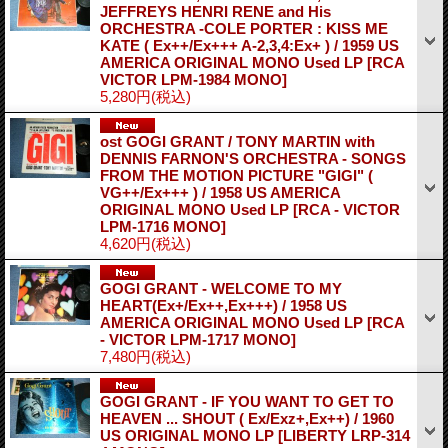
JEFFREYS HENRI RENE and His
ORCHESTRA -COLE PORTER : KISS ME
KATE ( Ex++/Ex+++ A-2,3,4:Ex+ ) / 1959 US
AMERICA ORIGINAL MONO Used LP
[RCA
VICTOR LPM-1984 MONO]
5,280円
(税込)
ost GOGI GRANT / TONY MARTIN with
DENNIS FARNON'S ORCHESTRA - SONGS
FROM THE MOTION PICTURE "GIGI" (
VG++/Ex+++ ) / 1958 US AMERICA
ORIGINAL MONO Used LP
[RCA - VICTOR
LPM-1716 MONO]
4,620円
(税込)
GOGI GRANT - WELCOME TO MY
HEART(Ex+/Ex++,Ex+++) / 1958 US
AMERICA ORIGINAL MONO Used LP
[RCA
- VICTOR LPM-1717 MONO]
7,480円
(税込)
GOGI GRANT - IF YOU WANT TO GET TO
HEAVEN ... SHOUT ( Ex/Exz+,Ex++) / 1960
US ORIGINAL MONO LP
[LIBERTY LRP-314