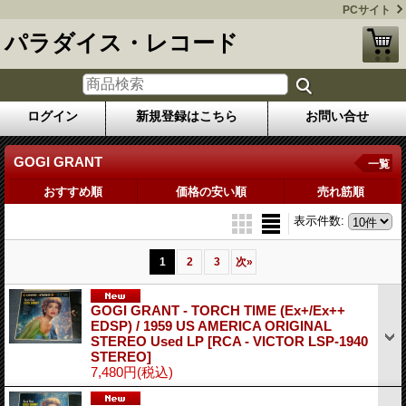
PCサイト
パラダイス・レコード
ログイン
新規登録はこちら
お問い合せ
GOGI GRANT
一覧
おすすめ順
価格の安い順
売れ筋順
表示件数
:
1
2
3
次
»
GOGI GRANT - TORCH TIME (Ex+/Ex++
EDSP) / 1959 US AMERICA ORIGINAL
STEREO Used LP
[RCA - VICTOR LSP-1940
STEREO]
7,480円
(税込)