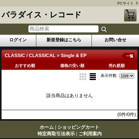
PCサイト
パラダイス・レコード
ログイン
新規登録はこちら
お問い合せ
CLASSIC / CLASSICAL > Single & EP
一覧
おすすめ順
価格の安い順
売れ筋順
表示件数
:
該当商品はありません
(0件/0件)
ホーム
|
ショッピングカート
特定商取引法表示
|
ご利用案内