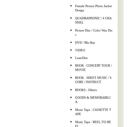
Female Picture Photo Jacket
Design
QUADRAPHONIC / 4 CHA
NNEL
Picture Disc / Color Wax Dis
c
DVD / Blu-Ray
VIDEO
LaserDisc
BOOK : CONCERT TOUR /
MOVIE
BOOK : SHEET MUSIC / S
CORE / INSTRUCT
BOOKS : Others
GOODS & MEMORABILI
A
Music Tape : CASSETTE T
APE
Music Tape : REEL-TO-RE
EL