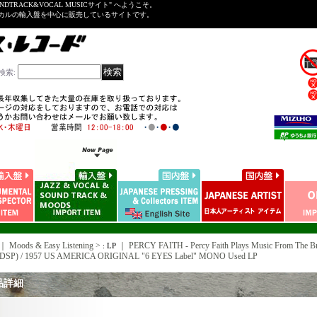
NDTRACK&VOCAL MUSICサイト" へようこそ。
ーカルの輸入盤を中心に販売しているサイトです。
検索
:
｜ Moods & Easy Listening >
｜
PERCY FAITH - Percy Faith Plays Music From The B
: LP
DSP) / 1957 US AMERICA ORIGINAL "6 EYES Label" MONO Used LP
品詳細