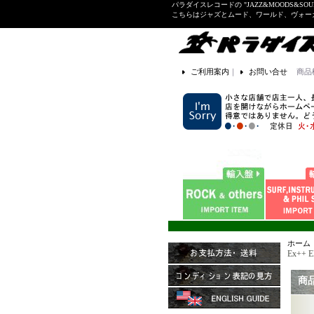
パラダイスレコードの "JAZZ&MOODS&SOU
こちらはジャズとムード、ワールド、ヴォ
ご利用案内
｜
お問い合せ
商品
ホーム
Ex++ E
商