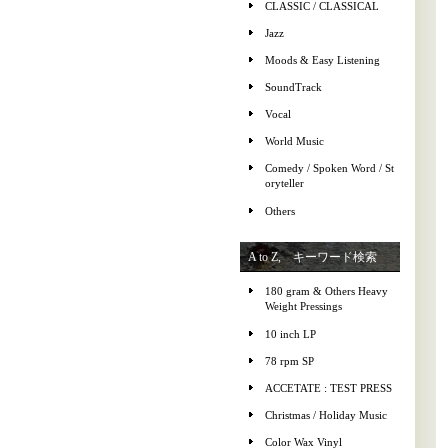
CLASSIC / CLASSICAL
Jazz
Moods & Easy Listening
SoundTrack
Vocal
World Music
Comedy / Spoken Word / St
oryteller
Others
A to Z, キーワード検索
180 gram & Others Heavy
Weight Pressings
10 inch LP
78 rpm SP
ACCETATE : TEST PRESS
Christmas / Holiday Music
Color Wax Vinyl