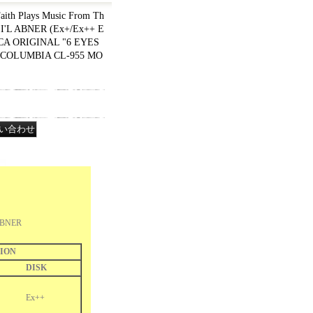
ith Plays Music From Th
 LI'L ABNER (Ex+/Ex++ E
ICA ORIGINAL "6 EYES
COLUMBIA CL-955 MO
'L ABNER
ION
DISK
Ex++