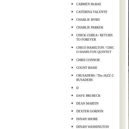
CARMEN McRAE
CATERINA VALENTE
CHARLIE BYRD
CHARLIE PARKER
CHICK COREA / RETURN
TO FOREVER
CHICO HAMILTON / CHIC
O HAMILTON QUINTET
CHRIS CONNOR
COUNT BASIE
CRUSADERS / The JAZZ C
RUSADERS
D
DAVE BRUBECK
DEAN MARTIN
DEXTER GORDON
DINAH SHORE
DINAH WASHINGTON