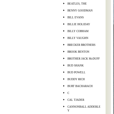
BEATLES, THE
BENNY GOODMAN
BILL EVANS
BILLIE HOLIDAY
BILLY COBHAM
BILLY VAUGHN
BRECKER BROTHERS
BROOK BENTON
BROTHER JACK McDUFF
BUD SHANK
BUD POWELL
BUDDY RICH
BURT BACHARACH
C
CAL TJADER
CANNONBALL ADDERLE
Y