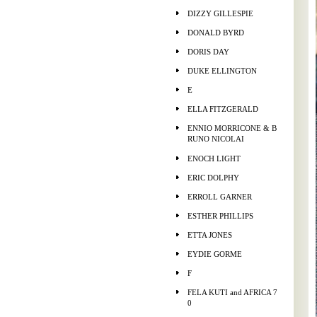
DIZZY GILLESPIE
DONALD BYRD
DORIS DAY
DUKE ELLINGTON
E
ELLA FITZGERALD
ENNIO MORRICONE & B
RUNO NICOLAI
ENOCH LIGHT
ERIC DOLPHY
ERROLL GARNER
ESTHER PHILLIPS
ETTA JONES
EYDIE GORME
F
FELA KUTI and AFRICA 7
0