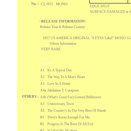
No. :
CL-955 MONO
EDGE SPLIT
SURFACE DAMAGED at 
<
RELEASE INFORMATION
>
Release Year & Release Country
1957 US AMERICA ORIGINAL "6 EYES Label" MONO Us
Others Information
VERY RARE
Tracklist
A1
It's A Typical Day
A2
The Way To A Man's Heart
A3
Love In A Home
A4a
Jubilation T. Cornpone
OTHERS :
A4b
(What's Good For) General Bullmoose
A5
Unnecessary Town
A6
The Country's In The Very Best Of Hands
B1
There's Room Enough For Me
B2
Progress Is The Root Of All Evil
B3
If I Had My Druthers