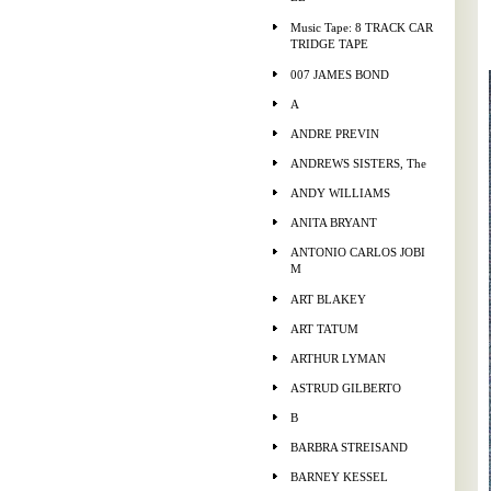
Music Tape: 8 TRACK CAR
TRIDGE TAPE
007 JAMES BOND
A
ANDRE PREVIN
ANDREWS SISTERS, The
ANDY WILLIAMS
ANITA BRYANT
ANTONIO CARLOS JOBI
M
ART BLAKEY
ART TATUM
ARTHUR LYMAN
ASTRUD GILBERTO
B
BARBRA STREISAND
BARNEY KESSEL