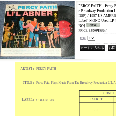
PERCY FAITH - Percy Fa
e Broadway Production
DSP) / 1957 US AMER
Label" MONO Used LP
[
NO
]
PRICE
:
3,850円
(税込)
数量
:
｜
ARTIST :
PERCY FAITH
TITLE :
Percy Faith Plays Music From The Broadway Production LI
CONDIT
JACKET
LABEL :
COLUMBIA
Ex+