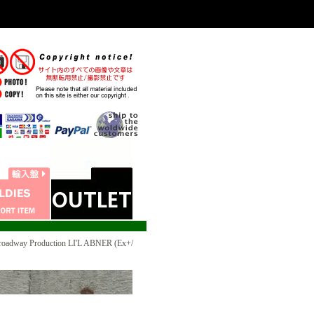
roadway Production LI'L ABNER (Ex+/