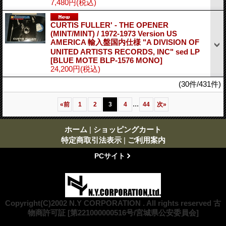
7,480円
(税込)
CURTIS FULLER' - THE OPENER
(MINT/MINT) / 1972-1973 Version US
AMERICA 輸入盤国内仕様 "A DIVISION OF
UNITED ARTISTS RECORDS, INC" sed LP
[BLUE MOTE BLP-1576 MONO]
24,200円
(税込)
(30件/431件)
...
«
前
1
2
3
4
44
次
»
ホーム
|
ショッピングカート
特定商取引法表示
|
ご利用案内
PCサイト
Copyright(C)2002 N.Y CORPORATION . All rights reserved 古
物商許可証 [第221000000516号/宮城県公安委員会]