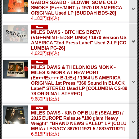
GABOR SZABO - BLOWIN' SOME OLD
SMOKE (Ex++/MINT-) / 1970 US AMERICA
ORIGINAL Used LP
[BUDDAH BDS-20]
4,180円
(税込)
MILES DAVIS - BITCHES BREW
(VG++/MINT- EDSP, DMG) / 1970 Version US
AMERICA "2nd Press Label" Used 2-LP
[CO
LUMBIA PG-26]
4,620円
(税込)
MILES DAVIS & THELONIOUS MONK -
MILES & MONK AT NEW PORT
(Ex++/Ex+++ B-1:Ex) / 1964 US AMERICA
ORIGINAL 1st Press "360 Sound in BLACK
Label" STEREO Used LP
[COLUMBIA CS-89
78 ORIGINAL STEREO]
9,680円
(税込)
MILES DAVIS - KIND OF BLUE (SEALED) /
2015 EUROPE Reissue "180 glam Heavy
Weight" "BRAND NEWS EALED" LP
[COLU
MBIA / LEGACY 8875111921 5 / 8875111921]
6,919円
(税込)