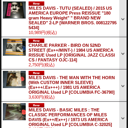
MILES DAVIS - TUTU (SEALED) / 2015 US
AMERICA EUROPE Press REISSUE "180
gram Heavy Weight" " BRAND NEW
SEALED" 2-LP
[WARNER BROS. 008122795
5434]
10,989円
(税込)
CHARLIE PARKER - BIRD ON 52ND
STREET (Ex++/MINT-) / 1984 US AMERICA
RISSUE Used LP
[ORIGINAL JAZZ CLASSI
CS / FANTASY OJC-114]
2,750円
(税込)
MILES DAVIS - THE MAN WITH THE HORN
(With CUSTOM INNER SLEEVE)
(Ex+++/.Ex+++) / 1981 US AMERICA
ORIGINAL Used LP
[COLUMBIA FC-36790]
3,630円
(税込)
MILES DAVIS - BASIC MILES : THE
CLASSIC PERFORMANCES OF MILES
DAVIS (Ex++/Ex++) / 1973 US AMERICA
ORIGINAL Used LP
[COLUMBIA C-32025]