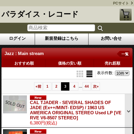
PCサイト
パラダイス・レコード
ログイン
新規登録はこちら
お問い合せ
Jazz : Main stream
一覧
おすすめ順
価格の安い順
売れ筋順
表示件数
:
...
«
前
1
2
3
4
44
次
»
CAL TJADER - SEVERAL SHADES OF
JADE (Ex++/MINT- EDSP) / 1963 US
AMERICA ORIGINAL STEREO Used LP
[VE
RVE V6-8507 STEREO]
6,380円
(税込)