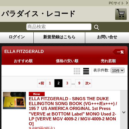
PCサイト
パラダイス・レコード
ログイン
新規登録はこちら
お問い合せ
ELLA FITZGERALD
一覧
おすすめ順
価格の安い順
売れ筋順
表示件数
:
...
«
前
1
2
3
9
次
»
ELLA FITZGERALD - SINGS THE DUKE
ELLINGTON SONG BOOK (VG+++/Ex+++) /
195７ US AMERICA ORIGINAL 1st Press
"VERVE at BOTTOM Label" MONO Used 2-
LP
[VERVE MGV 4009-2 / MGV-4009-2 MON
O]
9,680円
(税込)