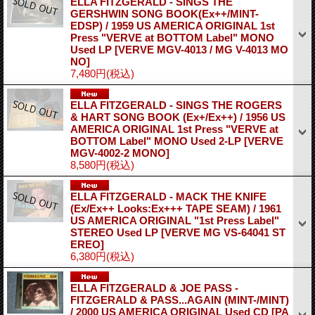
ELLA FITZGERALD - SINGS THE
GERSHWIN SONG BOOK(Ex++/MINT-
EDSP) / 1959 US AMERICA ORIGINAL 1st
Press "VERVE at BOTTOM Label" MONO
Used LP
[VERVE MGV-4013 / MG V-4013 MO
NO]
7,480円
(税込)
ELLA FITZGERALD - SINGS THE ROGERS
& HART SONG BOOK (Ex+/Ex++) / 1956 US
AMERICA ORIGINAL 1st Press "VERVE at
BOTTOM Label" MONO Used 2-LP
[VERVE
MGV-4002-2 MONO]
8,580円
(税込)
ELLA FITZGERALD - MACK THE KNIFE
(Ex/Ex++ Looks:Ex+++ TAPE SEAM) / 1961
US AMERICA ORIGINAL "1st Press Label"
STEREO Used LP
[VERVE MG VS-64041 ST
EREO]
6,380円
(税込)
ELLA FITZGERALD & JOE PASS -
FITZGERALD & PASS...AGAIN (MINT-/MINT)
/ 2000 US AMERICA ORIGINAL Used CD
[PA