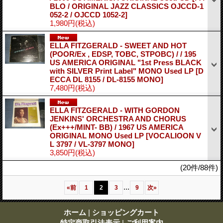
BLO / ORIGINAL JAZZ CLASSICS OJCCD-1
052-2 / OJCCD 1052-2]
1,980円
(税込)
ELLA FITZGERALD - SWEET AND HOT
(POOR/Ex , EDSP, TOBC, STPOBC) / / 195
US AMERICA ORIGINAL "1st Press BLACK
with SILVER Print Label" MONO Used LP
[D
ECCA DL 8155 / DL-8155 MONO]
7,480円
(税込)
ELLA FITZGERALD - WITH GORDON
JENKINS' ORCHESTRA AND CHORUS
(Ex+++/MINT- BB) / 1967 US AMERICA
ORIGINAL MONO Used LP
[VOCALIOON V
L 3797 / VL-3797 MONO]
3,850円
(税込)
(20件/88件)
...
«
前
1
2
3
9
次
»
ホーム
|
ショッピングカート
特定商取引法表示
|
ご利用案内