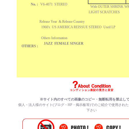
No. :
V6-4071 STEREO
With OUTER SHRINK W
LIGHT SCRAT
Release Year & Release Country
1960's US AMERICA REISSUE STEREO Used LP
Others Information
JAZZ FEMALE SINGER
OTHERS :
※サイト内のすべての
画像のコピー・無断転用を禁止
し
個人・法人様のサイト(ブログ・HP・掲示板等)でのご紹介で使用され
下さい