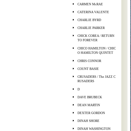
CARMEN McRAE
CATERINA VALENTE
CHARLIE BYRD
CHARLIE PARKER
CHICK COREA / RETURN
TO FOREVER
CHICO HAMILTON / CHIC
O HAMILTON QUINTET
CHRIS CONNOR
COUNT BASIE
CRUSADERS / The JAZZ C
RUSADERS
D
DAVE BRUBECK
DEAN MARTIN
DEXTER GORDON
DINAH SHORE
DINAH WASHINGTON