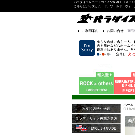
パラダイスレコードの "JAZZ&MOODS&SOU
こちらはジャズとムード、ワールド、ヴォ
ご利用案内
｜
お問い合せ
商品
ホーム
O Used
商