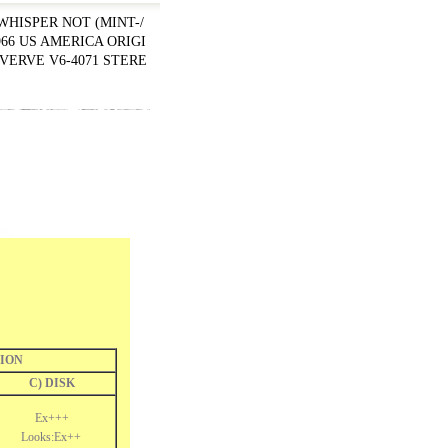
WHISPER NOT (MINT-/
1966 US AMERICA ORIGI
VERVE V6-4071 STERE
ION
C) DISK
Ex+++
Looks:Ex++