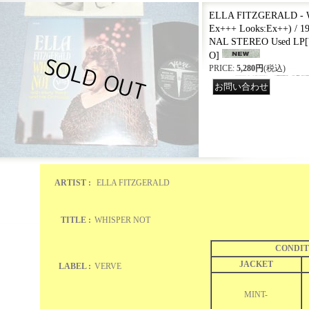
ELLA FITZGERALD - 
Ex+++ Looks:Ex++) / 
NAL STEREO Used LP
[
O
]
PRICE
:
5,280円
(税込)
ARTIST :
ELLA FITZGERALD
TITLE :
WHISPER NOT
CONDIT
JACKET
LABEL :
VERVE
MINT-