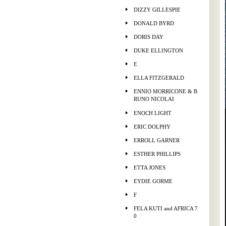
DIZZY GILLESPIE
DONALD BYRD
DORIS DAY
DUKE ELLINGTON
E
ELLA FITZGERALD
ENNIO MORRICONE & B
RUNO NICOLAI
ENOCH LIGHT
ERIC DOLPHY
ERROLL GARNER
ESTHER PHILLIPS
ETTA JONES
EYDIE GORME
F
FELA KUTI and AFRICA 7
0