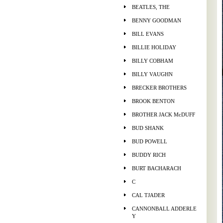
BEATLES, THE
BENNY GOODMAN
BILL EVANS
BILLIE HOLIDAY
BILLY COBHAM
BILLY VAUGHN
BRECKER BROTHERS
BROOK BENTON
BROTHER JACK McDUFF
BUD SHANK
BUD POWELL
BUDDY RICH
BURT BACHARACH
C
CAL TJADER
CANNONBALL ADDERLE
Y