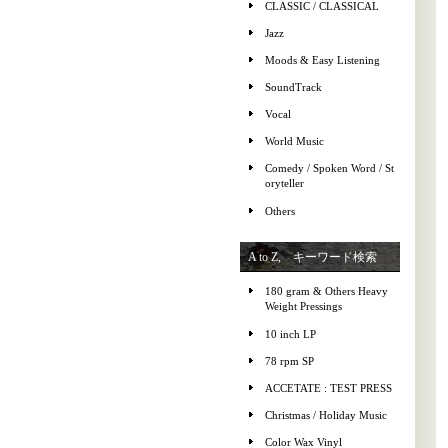
CLASSIC / CLASSICAL
Jazz
Moods & Easy Listening
SoundTrack
Vocal
World Music
Comedy / Spoken Word / St
oryteller
Others
A to Z, キーワード検索
180 gram & Others Heavy
Weight Pressings
10 inch LP
78 rpm SP
ACCETATE : TEST PRESS
Christmas / Holiday Music
Color Wax Vinyl