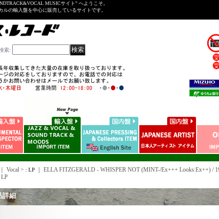
NDTRACK&VOCAL MUSICサイト" へようこそ。
ーカルの輸入盤を中心に販売しているサイトです。
検索
:
｜ Vocal >
｜
ELLA FITZGERALD - WHISPER NOT (MINT-/Ex+++ Looks:Ex++) /
: LP
 LP
品詳細