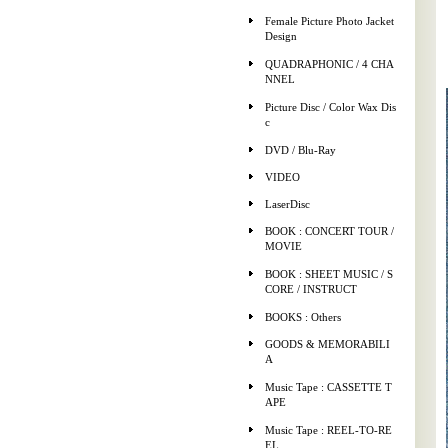
Female Picture Photo Jacket
Design
QUADRAPHONIC / 4 CHA
NNEL
Picture Disc / Color Wax Dis
c
DVD / Blu-Ray
VIDEO
LaserDisc
BOOK : CONCERT TOUR /
MOVIE
BOOK : SHEET MUSIC / S
CORE / INSTRUCT
BOOKS : Others
GOODS & MEMORABILI
A
Music Tape : CASSETTE T
APE
Music Tape : REEL-TO-RE
EL