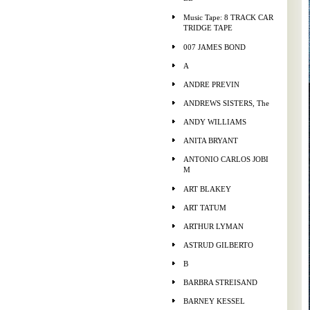
Music Tape: 8 TRACK CAR
TRIDGE TAPE
007 JAMES BOND
A
ANDRE PREVIN
ANDREWS SISTERS, The
ANDY WILLIAMS
ANITA BRYANT
ANTONIO CARLOS JOBI
M
ART BLAKEY
ART TATUM
ARTHUR LYMAN
ASTRUD GILBERTO
B
BARBRA STREISAND
BARNEY KESSEL