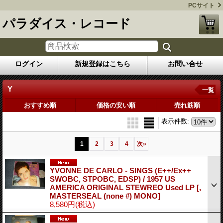
PCサイト
パラダイス・レコード
ログイン
新規登録はこちら
お問い合せ
Y
一覧
おすすめ順
価格の安い順
売れ筋順
表示件数
:
1
2
3
4
次
»
YVONNE DE CARLO - SINGS (E++/Ex++
SWOBC, STPOBC, EDSP) / 1957 US
AMERICA ORIGINAL STEWREO Used LP
[,
MASTERSEAL (none #) MONO]
8,580円
(税込)