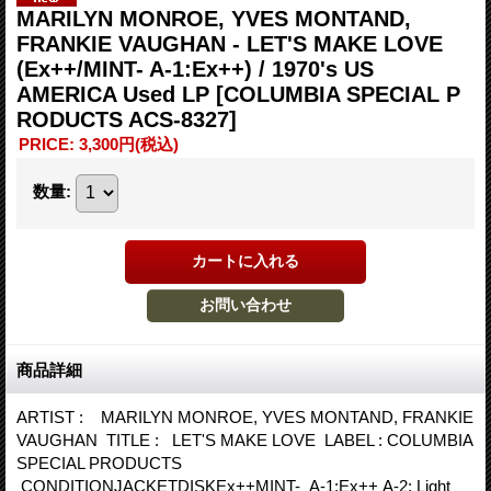
MARILYN MONROE, YVES MONTAND,
FRANKIE VAUGHAN - LET'S MAKE LOVE
(Ex++/MINT- A-1:Ex++) / 1970's US
AMERICA Used LP
[COLUMBIA SPECIAL P
RODUCTS ACS-8327]
PRICE
:
3,300円
(税込)
数量
:
商品詳細
ARTIST : MARILYN MONROE, YVES MONTAND, FRANKIE
VAUGHAN TITLE : LET'S MAKE LOVE LABEL : COLUMBIA
SPECIAL PRODUCTS
CONDITIONJACKETDISKEx++MINT- A-1:Ex++ A-2: Light