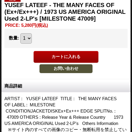
YUSEF LATEEF - THE MANY FACES OF
(Ex+/Ex+++) / 1973 US AMERICA ORIGINAL
Used 2-LP's
[MILESTONE 47009]
PRICE
:
5,280円
(税込)
数量
:
商品詳細
ARTIST : YUSEF LATEEF TITLE : THE MANY FACES
OF LABEL : MILESTONE
CONDITIONJACKETDISKEx+Ex+++ EDGE SPLITNo. :
47009 OTHERS : Release Year & Release Country 1973
US AMERICA ORIGINAL Used 2-LP's Others Information
※サイト内のすべての画像のコピー・無断転用を禁止してい