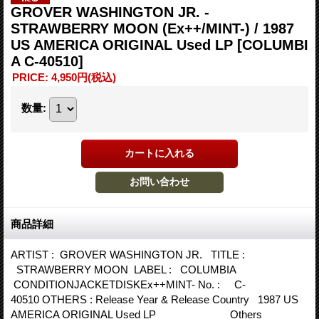
GROVER WASHINGTON JR. -
STRAWBERRY MOON (Ex++/MINT-) / 1987
US AMERICA ORIGINAL Used LP
[COLUMBI
A C-40510]
PRICE
:
4,950円
(税込)
数量
:
商品詳細
ARTIST : GROVER WASHINGTON JR. TITLE :
STRAWBERRY MOON LABEL : COLUMBIA
CONDITIONJACKETDISKEx++MINT- No. : C-
40510 OTHERS : Release Year & Release Country 1987 US
AMERICA ORIGINAL Used LP Others