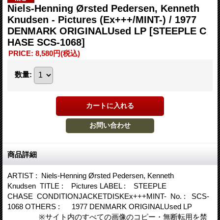
Niels-Henning Ørsted Pedersen, Kenneth
Knudsen - Pictures (Ex+++/MINT-) / 1977
DENMARK ORIGINALUsed LP
[STEEPLE C
HASE SCS-1068]
PRICE
:
8,580円
(税込)
数量
:
商品詳細
ARTIST : Niels-Henning Ørsted Pedersen, Kenneth
Knudsen TITLE : Pictures LABEL : STEEPLE
CHASE CONDITIONJACKETDISKEx+++MINT- No. : SCS-
1068 OTHERS : 1977 DENMARK ORIGINALUsed LP
※サイト内のすべての画像のコピー・無断転用を禁