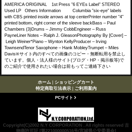
AMERICA ORIGINAL 1st Press "6 EYEs Label" STEREO
Used LP Others Information Columbia "six-eye" labels
with CBS printed inside arrows at top centerPrinter number "4"
printed bottom, right corner of the sleeve backBass – Paul
Chambers (3)Drums – Jimmy CobbEngineer – Russ
PayneLiner Notes – Ralph J. GleasonPhotography By [Cover] –
Leigh Weiner*Piano – Wynton KellyProducer – Irving
TownsendTenor Saxophone – Hank MobleyTrumpet – Miles
Davis※サイト内のすべての画像のコピー・無断転用を禁止し
ています。個人・法人様のサイト(ブログ・HP・掲示板等)で
のご紹介で使用されたい場合は前もってご連絡下さい
ホーム
|
ショッピングカート
特定商取引法表示
|
ご利用案内
PCサイト
Copyright(C)2002 N.Y CORPORATION . All rights reserved 古
物商許可証 [第221000000516号/宮城県公安委員会]