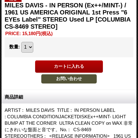
MILES DAVIS - IN PERSON (Ex++/MINT-) /
1961 US AMERICA ORIGINAL 1st Press "6
EYEs Label" STEREO Used LP
[COLUMBIA
CS-8469 STEREO]
PRICE
:
15,180円
(税込)
数量
:
商品詳細
ARTIST : MILES DAVIS TITLE : IN PERSON LABEL
: COLUMBIA CONDITIONJACKETDISKEx++MINT- LIGHT
BUMP AT THE CORNER ULTRA CLEAN COPY on WAX 非常
にきれいな盤面と音です。No. : CS-8469
STEREOOTHERS : <RELEASE INFORMATION> 1961 US