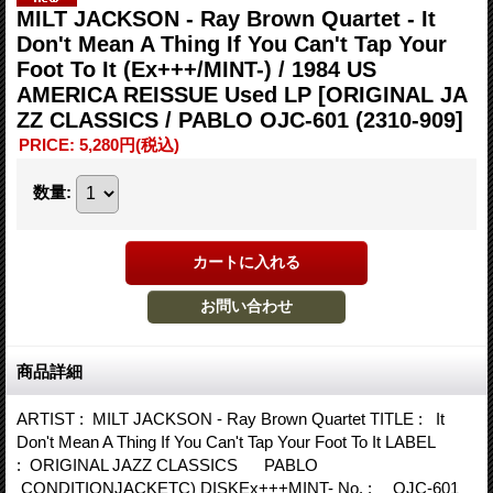
MILT JACKSON - Ray Brown Quartet - It
Don't Mean A Thing If You Can't Tap Your
Foot To It (Ex+++/MINT-) / 1984 US
AMERICA REISSUE Used LP
[ORIGINAL JA
ZZ CLASSICS / PABLO OJC-601 (2310-909]
PRICE
:
5,280円
(税込)
数量
:
商品詳細
ARTIST : MILT JACKSON - Ray Brown Quartet TITLE : It
Don't Mean A Thing If You Can't Tap Your Foot To It LABEL
: ORIGINAL JAZZ CLASSICS PABLO
CONDITIONJACKETC) DISKEx+++MINT- No. : OJC-601