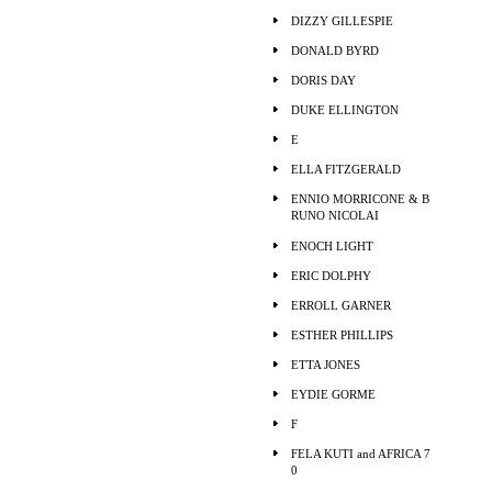
DIZZY GILLESPIE
DONALD BYRD
DORIS DAY
DUKE ELLINGTON
E
ELLA FITZGERALD
ENNIO MORRICONE & B
RUNO NICOLAI
ENOCH LIGHT
ERIC DOLPHY
ERROLL GARNER
ESTHER PHILLIPS
ETTA JONES
EYDIE GORME
F
FELA KUTI and AFRICA 7
0