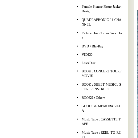
Female Picture Photo Jacket
Design
QUADRAPHONIC / 4 CHA
NNEL
Picture Disc / Color Wax Dis
c
DVD / Blu-Ray
VIDEO
LaserDisc
BOOK : CONCERT TOUR /
MOVIE
BOOK : SHEET MUSIC / S
CORE / INSTRUCT
BOOKS : Others
GOODS & MEMORABILI
A
Music Tape : CASSETTE T
APE
Music Tape : REEL-TO-RE
EL