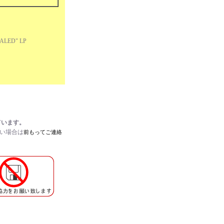
ALED" LP
ています。
たい場合は
前もってご連絡