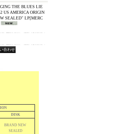
GING THE BLUES LIE
62 US AMERICA ORIGIN
W SEALED" LP
[
MERC
ION
DISK
BRAND NEW
SEALED