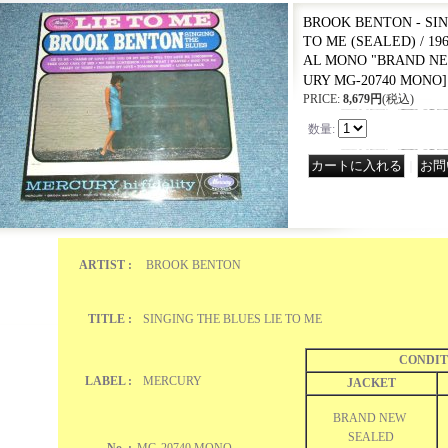
BROOK BENTON - SIN
TO ME (SEALED) / 19
AL MONO "BRAND NE
URY MG-20740 MONO
]
PRICE
:
8,679円
(税込)
数量
:
｜
ARTIST :
BROOK BENTON
TITLE :
SINGING THE BLUES LIE TO ME
CONDIT
LABEL :
MERCURY
JACKET
BRAND NEW
SEALED