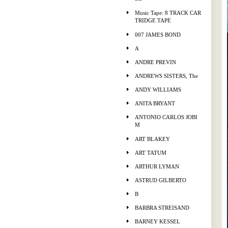
Music Tape: 8 TRACK CAR
TRIDGE TAPE
007 JAMES BOND
A
ANDRE PREVIN
ANDREWS SISTERS, The
ANDY WILLIAMS
ANITA BRYANT
ANTONIO CARLOS JOBI
M
ART BLAKEY
ART TATUM
ARTHUR LYMAN
ASTRUD GILBERTO
B
BARBRA STREISAND
BARNEY KESSEL