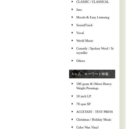
CLASSIC / CLASSICAL
Jazz
Moods & Easy Listening
SoundTrack
Vocal
World Music
Comedy / Spoken Word / St
oryteller
Others
A to Z, キーワード検索
180 gram & Others Heavy
Weight Pressings
10 inch LP
78 rpm SP
ACCETATE : TEST PRESS
Christmas / Holiday Music
Color Wax Vinyl