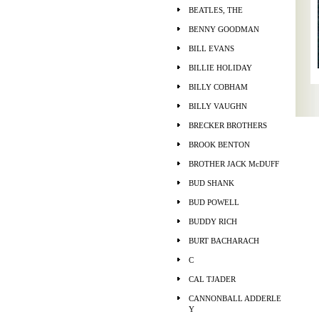
BEATLES, THE
BENNY GOODMAN
BILL EVANS
BILLIE HOLIDAY
BILLY COBHAM
BILLY VAUGHN
BRECKER BROTHERS
BROOK BENTON
BROTHER JACK McDUFF
BUD SHANK
BUD POWELL
BUDDY RICH
BURT BACHARACH
C
CAL TJADER
CANNONBALL ADDERLE
Y