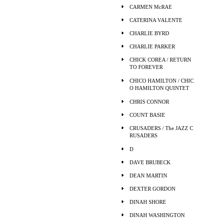
CARMEN McRAE
CATERINA VALENTE
CHARLIE BYRD
CHARLIE PARKER
CHICK COREA / RETURN
TO FOREVER
CHICO HAMILTON / CHIC
O HAMILTON QUINTET
CHRIS CONNOR
COUNT BASIE
CRUSADERS / The JAZZ C
RUSADERS
D
DAVE BRUBECK
DEAN MARTIN
DEXTER GORDON
DINAH SHORE
DINAH WASHINGTON