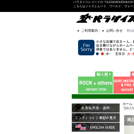
パラダイスレコードの "JAZZ&MOODS&SOU
こちらはジャズとムード、ワールド、ヴォ
ご利用案内
｜
お問い合せ
商品
ホーム
"BRAN
商