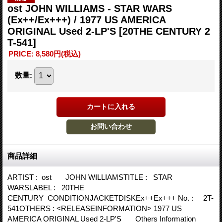
ost JOHN WILLIAMS - STAR WARS
(Ex++/Ex+++) / 1977 US AMERICA
ORIGINAL Used 2-LP'S
[20THE CENTURY 2
T-541]
PRICE
:
8,580円
(税込)
数量
:
商品詳細
ARTIST : ost JOHN WILLIAMSTITLE : STAR
WARSLABEL : 20THE
CENTURY CONDITIONJACKETDISKEx++Ex+++ No. : 2T-
541OTHERS : <RELEASEINFORMATION> 1977 US
AMERICA ORIGINAL Used 2-LP'S Others Information