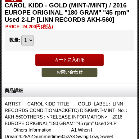
CAROL KIDD - GOLD (MINT-/MINT) / 2016
EUROPE ORIGINAL "180 GRAM" "45 rpm"
Used 2-LP
[LINN RECORDS AKH-560]
PRICE
:
24,200円
(税込)
数量
:
商品詳細
ARTIST : CAROL KIDD TITLE : GOLD LABEL : LINN
RECORDS CONDITIONJACKETC) DISKMINT-MINT No. :
AKH-560OTHERS : <RELEASE INFORMATION> 2016
EUROPE ORIGINAL "180 GRAM" "45 rpm" Used 2-LP
Others Information A1 When I
Dream4:28A2 Summertime3:52A3 Swing Low, Sweet