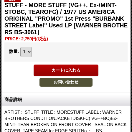
STUFF - MORE STUFF (VG++, Ex-/MINT-
STOBC, TEAROFC) / 1977 US AMERICA
ORIGINAL "PROMO" 1st Press "BURBANK
STREET Label" Used LP
[WARNER BROTHE
RS BS-3061]
PRICE
:
2,750円
(税込)
数量
:
商品詳細
ARTIST : STUFF TITLE : MORESTUFF LABEL : WARNER
BROTHERS CONDITIONJACKETDISKFC) VG++BC)Ex-
MINT- TEAR BROKEN ON FRONT COVER SEAL ON BACK
COVER TAPE SEAM for EDGE SPLITNo. : BS-