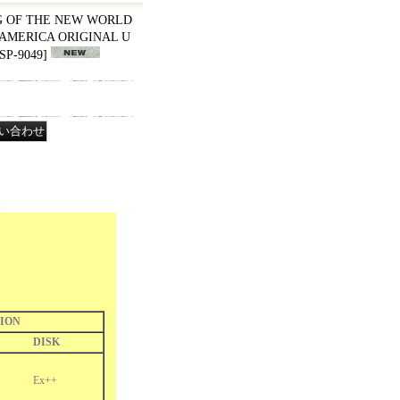
G OF THE NEW WORLD
S AMERICA ORIGINAL U
P-9049
]
ION
DISK
Ex++