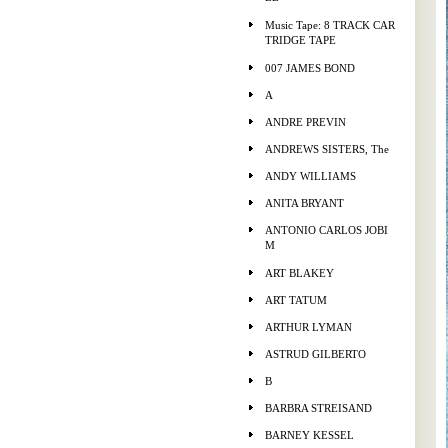
Music Tape: 8 TRACK CAR
TRIDGE TAPE
007 JAMES BOND
A
ANDRE PREVIN
ANDREWS SISTERS, The
ANDY WILLIAMS
ANITA BRYANT
ANTONIO CARLOS JOBI
M
ART BLAKEY
ART TATUM
ARTHUR LYMAN
ASTRUD GILBERTO
B
BARBRA STREISAND
BARNEY KESSEL