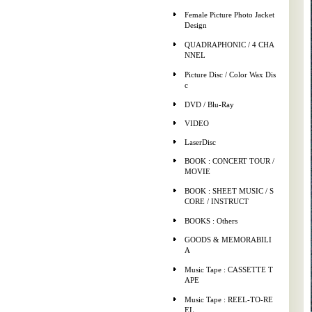
Female Picture Photo Jacket
Design
QUADRAPHONIC / 4 CHA
NNEL
Picture Disc / Color Wax Dis
c
DVD / Blu-Ray
VIDEO
LaserDisc
BOOK : CONCERT TOUR /
MOVIE
BOOK : SHEET MUSIC / S
CORE / INSTRUCT
BOOKS : Others
GOODS & MEMORABILI
A
Music Tape : CASSETTE T
APE
Music Tape : REEL-TO-RE
EL