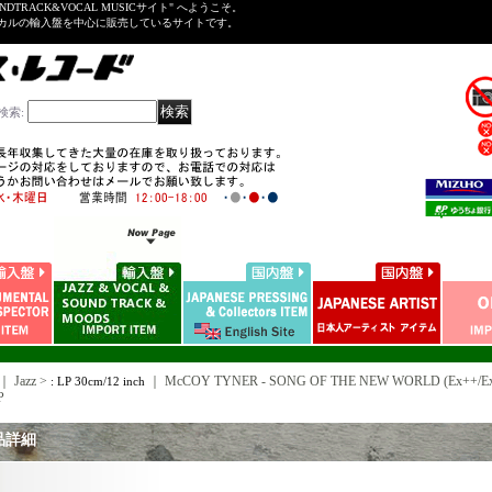
NDTRACK&VOCAL MUSICサイト" へようこそ。
ーカルの輸入盤を中心に販売しているサイトです。
検索
:
｜ Jazz >
｜
McCOY TYNER - SONG OF THE NEW WORLD (Ex++/Ex+
: LP 30cm/12 inch
P
品詳細