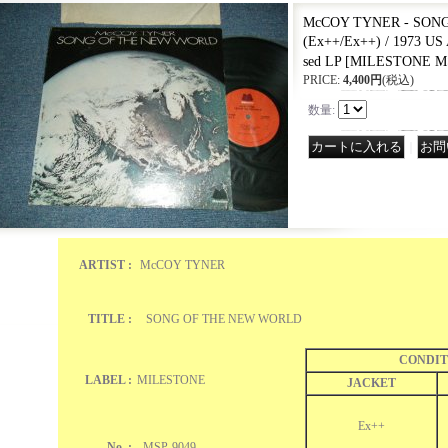
McCOY TYNER - SON
(Ex++/Ex++) / 1973 U
sed LP
[
MILESTONE MS
PRICE
:
4,400円
(税込)
数量
:
｜
ARTIST :
McCOY TYNER
TITLE :
SONG OF THE NEW WORLD
CONDIT
LABEL :
MILESTONE
JACKET
Ex++
No. :
MSP-9049