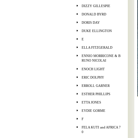
DIZZY GILLESPIE
DONALD BYRD
DORIS DAY
DUKE ELLINGTON
E
ELLA FITZGERALD
ENNIO MORRICONE & B
RUNO NICOLAI
ENOCH LIGHT
ERIC DOLPHY
ERROLL GARNER
ESTHER PHILLIPS
ETTA JONES
EYDIE GORME
F
FELA KUTI and AFRICA 7
0