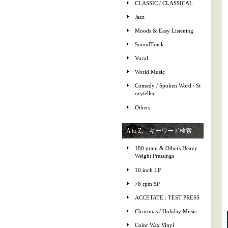
CLASSIC / CLASSICAL
Jazz
Moods & Easy Listening
SoundTrack
Vocal
World Music
Comedy / Spoken Word / St
oryteller
Others
A to Z, キーワード検索
180 gram & Others Heavy
Weight Pressings
10 inch LP
78 rpm SP
ACCETATE : TEST PRESS
Christmas / Holiday Music
Color Wax Vinyl