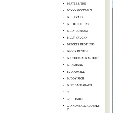
BEATLES, THE
BENNY GOODMAN
BILL EVANS
BILLIE HOLIDAY
BILLY COBHAM
BILLY VAUGHN
BRECKER BROTHERS
BROOK BENTON
BROTHER JACK McDUFF
BUD SHANK
BUD POWELL
BUDDY RICH
BURT BACHARACH
C
CAL TJADER
CANNONBALL ADDERLE
Y