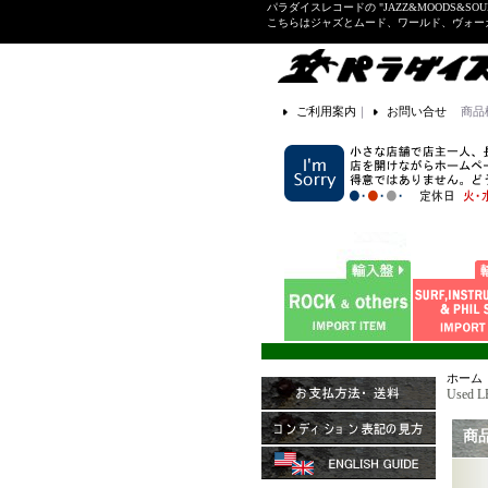
パラダイスレコードの "JAZZ&MOODS&SOU
こちらはジャズとムード、ワールド、ヴォ
ご利用案内
｜
お問い合せ
商品
ホーム
Used L
商