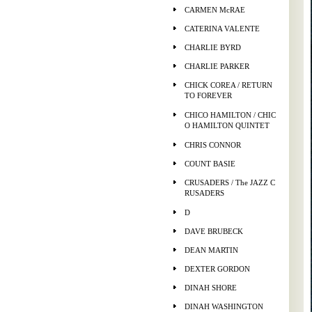
CARMEN McRAE
CATERINA VALENTE
CHARLIE BYRD
CHARLIE PARKER
CHICK COREA / RETURN
TO FOREVER
CHICO HAMILTON / CHIC
O HAMILTON QUINTET
CHRIS CONNOR
COUNT BASIE
CRUSADERS / The JAZZ C
RUSADERS
D
DAVE BRUBECK
DEAN MARTIN
DEXTER GORDON
DINAH SHORE
DINAH WASHINGTON