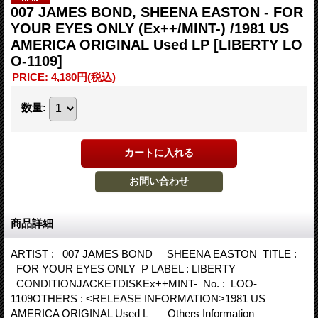
007 JAMES BOND, SHEENA EASTON - FOR
YOUR EYES ONLY (Ex++/MINT-) /1981 US
AMERICA ORIGINAL Used LP
[LIBERTY LO
O-1109]
PRICE
:
4,180円
(税込)
数量
:
商品詳細
ARTIST : 007 JAMES BOND SHEENA EASTON TITLE :
FOR YOUR EYES ONLY P LABEL : LIBERTY
CONDITIONJACKETDISKEx++MINT- No. : LOO-
1109OTHERS : <RELEASE INFORMATION>1981 US
AMERICA ORIGINAL Used L Others Information