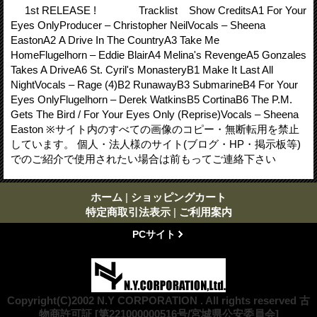
1st RELEASE ! Tracklist Show CreditsA1 For Your
Eyes OnlyProducer – Christopher NeilVocals – Sheena
EastonA2 A Drive In The CountryA3 Take Me
HomeFlugelhorn – Eddie BlairA4 Melina's RevengeA5 Gonzales
Takes A DriveA6 St. Cyril's MonasteryB1 Make It Last All
NightVocals – Rage (4)B2 RunawayB3 SubmarineB4 For Your
Eyes OnlyFlugelhorn – Derek WatkinsB5 CortinaB6 The P.M.
Gets The Bird / For Your Eyes Only (Reprise)Vocals – Sheena
Easton ※サイト内のすべての画像のコピー・無断転用を禁止
しています。 個人・法人様のサイト(ブログ・HP・掲示板等)
でのご紹介で使用されたい場合は前もってご連絡下さい
ホーム
|
ショッピングカート
特定商取引法表示
|
ご利用案内
PCサイト
Copyright(C)2002 N.Y CORPORATION . All rights reserved 古
物商許可証 [第221000000516号/宮城県公安委員会]