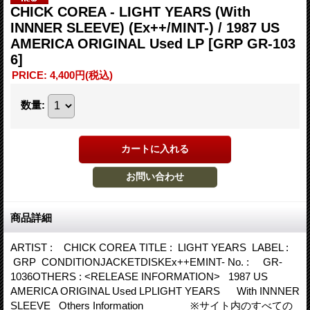
CHICK COREA - LIGHT YEARS (With
INNNER SLEEVE) (Ex++/MINT-) / 1987 US
AMERICA ORIGINAL Used LP
[GRP GR-103
6]
PRICE
:
4,400円
(税込)
数量
:
商品詳細
ARTIST : CHICK COREA TITLE : LIGHT YEARS LABEL :
GRP CONDITIONJACKETDISKEx++EMINT- No. : GR-
1036OTHERS : <RELEASE INFORMATION> 1987 US
AMERICA ORIGINAL Used LPLIGHT YEARS With INNNER
SLEEVE Others Information ※サイト内のすべての