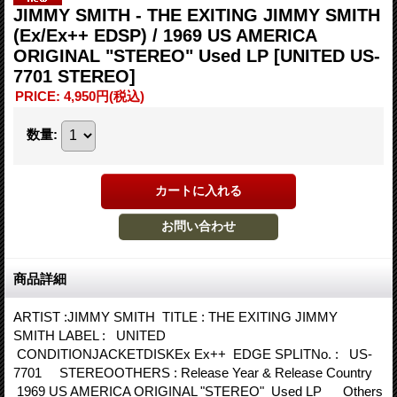
JIMMY SMITH - THE EXITING JIMMY SMITH
(Ex/Ex++ EDSP) / 1969 US AMERICA
ORIGINAL "STEREO" Used LP
[UNITED US-
7701 STEREO]
PRICE
:
4,950円
(税込)
数量
:
商品詳細
ARTIST :JIMMY SMITH TITLE : THE EXITING JIMMY
SMITH LABEL : UNITED
CONDITIONJACKETDISKEx Ex++ EDGE SPLITNo. : US-
7701 STEREOOTHERS : Release Year & Release Country
1969 US AMERICA ORIGINAL "STEREO" Used LP Others