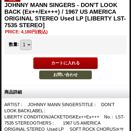
JOHNNY MANN SINGERS - DON'T LOOK
BACK (Ex++/Ex+++) / 1967 US AMERICA
ORIGINAL STEREO Used LP
[LIBERTY LST-
7535 STEREO]
PRICE
:
4,180円
(税込)
数量
:
商品詳細
ARTIST : JOHNNY MANN SINGERSTITLE : DON'T
LOOK BACKLABEL :
LIBERTY CONDITIONJACKETDISKEx++Ex+++ No. : LST-
7535 STEREOOTHERS : 1967 US AMERICA
ORIGINAL STEREO Used LP SOFT ROCK CHORUS※サ