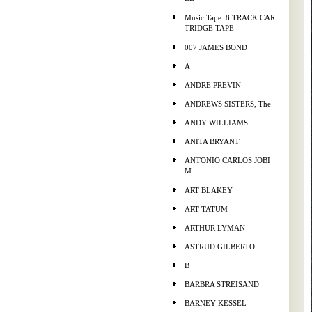
Music Tape: 8 TRACK CAR
TRIDGE TAPE
007 JAMES BOND
A
ANDRE PREVIN
ANDREWS SISTERS, The
ANDY WILLIAMS
ANITA BRYANT
ANTONIO CARLOS JOBI
M
ART BLAKEY
ART TATUM
ARTHUR LYMAN
ASTRUD GILBERTO
B
BARBRA STREISAND
BARNEY KESSEL