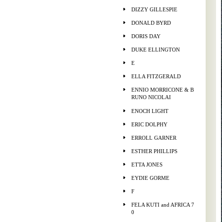
DIZZY GILLESPIE
DONALD BYRD
DORIS DAY
DUKE ELLINGTON
E
ELLA FITZGERALD
ENNIO MORRICONE & B
RUNO NICOLAI
ENOCH LIGHT
ERIC DOLPHY
ERROLL GARNER
ESTHER PHILLIPS
ETTA JONES
EYDIE GORME
F
FELA KUTI and AFRICA 7
0