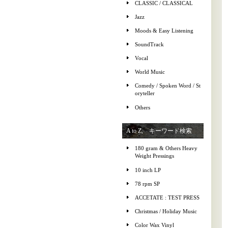
CLASSIC / CLASSICAL
Jazz
Moods & Easy Listening
SoundTrack
Vocal
World Music
Comedy / Spoken Word / St
oryteller
Others
A to Z, キーワード検索
180 gram & Others Heavy
Weight Pressings
10 inch LP
78 rpm SP
ACCETATE : TEST PRESS
Christmas / Holiday Music
Color Wax Vinyl