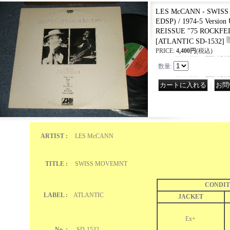
LES McCANN - SWISS
EDSP) / 1974-5 Versi
REISSUE "75 ROCKFELL
[
ATLANTIC SD-1532
]
PRICE
:
4,400円
(税込)
数量
:
｜
ARTIST :
LES McCANN
TITLE :
SWISS MOVEMNT
CONDIT
LABEL :
ATLANTIC
JACKET
Ex+
No. :
SD-1532