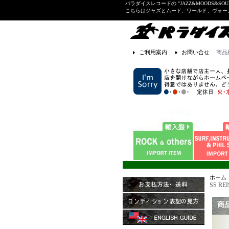
パラダイスレコードの "JAZZ&MOODS&SOU
こちらはジャズとムード、ワールド、ヴォ
ご利用案内
｜
お問い合せ
商品
ホーム
SS REI
商