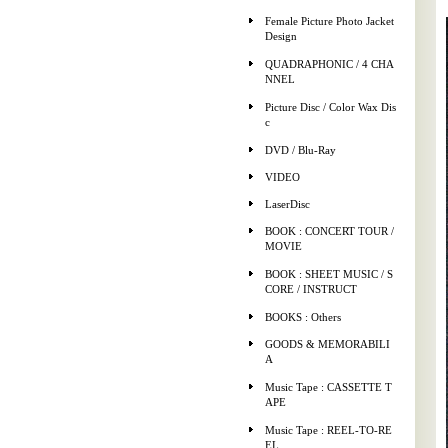
Female Picture Photo Jacket
Design
QUADRAPHONIC / 4 CHA
NNEL
Picture Disc / Color Wax Dis
c
DVD / Blu-Ray
VIDEO
LaserDisc
BOOK : CONCERT TOUR /
MOVIE
BOOK : SHEET MUSIC / S
CORE / INSTRUCT
BOOKS : Others
GOODS & MEMORABILI
A
Music Tape : CASSETTE T
APE
Music Tape : REEL-TO-RE
EL