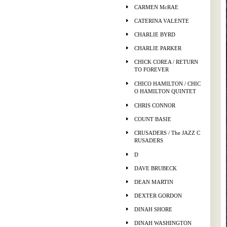
CARMEN McRAE
CATERINA VALENTE
CHARLIE BYRD
CHARLIE PARKER
CHICK COREA / RETURN
TO FOREVER
CHICO HAMILTON / CHIC
O HAMILTON QUINTET
CHRIS CONNOR
COUNT BASIE
CRUSADERS / The JAZZ C
RUSADERS
D
DAVE BRUBECK
DEAN MARTIN
DEXTER GORDON
DINAH SHORE
DINAH WASHINGTON