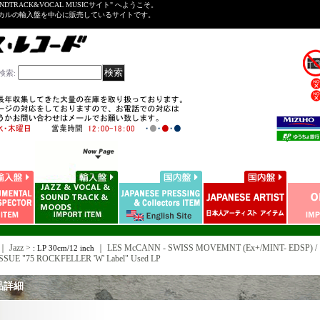
NDTRACK&VOCAL MUSICサイト" へようこそ。
ーカルの輸入盤を中心に販売しているサイトです。
検索
:
｜ Jazz >
｜
LES McCANN - SWISS MOVEMNT (Ex+/MINT- EDSP) / 1
: LP 30cm/12 inch
SSUE "75 ROCKFELLER 'W' Label" Used LP
品詳細