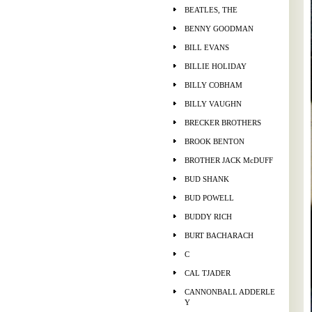
BEATLES, THE
BENNY GOODMAN
BILL EVANS
BILLIE HOLIDAY
BILLY COBHAM
BILLY VAUGHN
BRECKER BROTHERS
BROOK BENTON
BROTHER JACK McDUFF
BUD SHANK
BUD POWELL
BUDDY RICH
BURT BACHARACH
C
CAL TJADER
CANNONBALL ADDERLE
Y