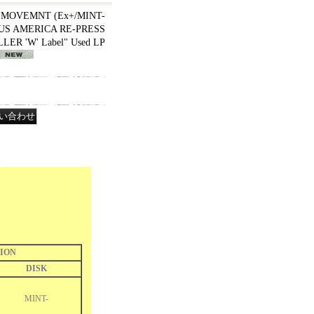
 MOVEMNT (Ex+/MINT-
on US AMERICA RE-PRESS
ER 'W' Label" Used LP
ION
DISK
MINT-