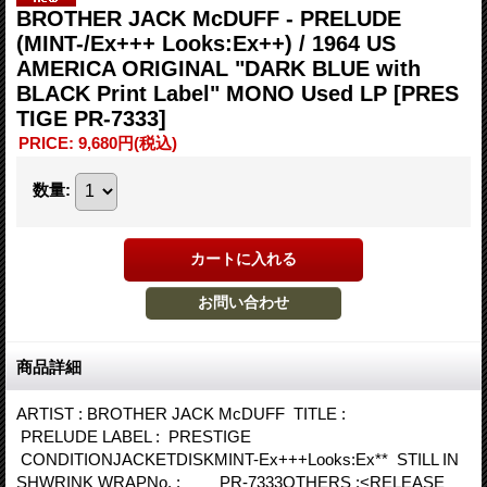
BROTHER JACK McDUFF - PRELUDE
(MINT-/Ex+++ Looks:Ex++) / 1964 US
AMERICA ORIGINAL "DARK BLUE with
BLACK Print Label" MONO Used LP
[PRES
TIGE PR-7333]
PRICE
:
9,680円
(税込)
数量
:
商品詳細
ARTIST : BROTHER JACK McDUFF TITLE :
PRELUDE LABEL : PRESTIGE
CONDITIONJACKETDISKMINT-Ex+++Looks:Ex** STILL IN
SHWRINK WRAPNo. : PR-7333OTHERS :<RELEASE