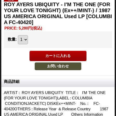
ROY AYERS UBIQUITY - I'M THE ONE (FOR
YOUR LOVE TONIGHT) (Ex++/MINT-) / 1987
US AMERICA ORIGINAL Used LP
[COLUMBI
A FC-40420]
PRICE
:
5,280円
(税込)
数量
:
商品詳細
ARTIST : ROY AYERS UBIQUITY TITLE : I'M THE ONE
(FOR YOUR LOVE TONIGHT)LABEL : COLUMBIA
CONDITIONJACKETC) DISKEx++MINT- No. : FC-
40420OTHERS : Release Year & Release Country 1987
US AMERICA ORIGINAL Used LP Others Information