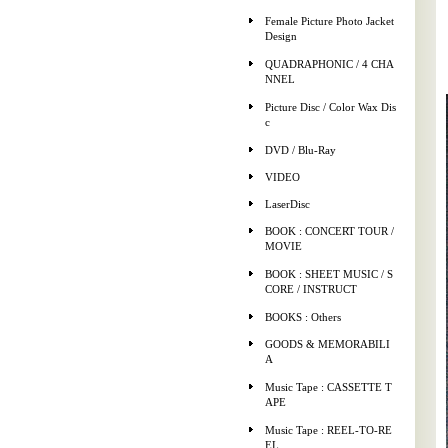
Female Picture Photo Jacket
Design
QUADRAPHONIC / 4 CHA
NNEL
Picture Disc / Color Wax Dis
c
DVD / Blu-Ray
VIDEO
LaserDisc
BOOK : CONCERT TOUR /
MOVIE
BOOK : SHEET MUSIC / S
CORE / INSTRUCT
BOOKS : Others
GOODS & MEMORABILI
A
Music Tape : CASSETTE T
APE
Music Tape : REEL-TO-RE
EL