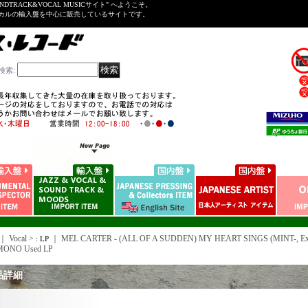
NDTRACK&VOCAL MUSICサイト" へようこそ。
ーカルの輸入盤を中心に販売しているサイトです。
検索
:
｜ Vocal >
｜
MEL CARTER - (ALL OF A SUDDEN) MY HEART SINGS (MINT-, Ex
: LP
MONO Used LP
品詳細