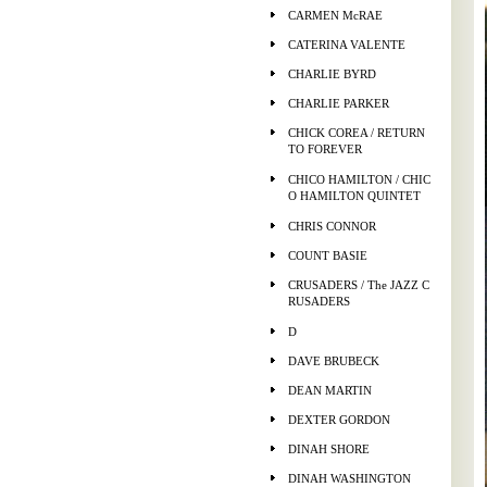
CARMEN McRAE
CATERINA VALENTE
CHARLIE BYRD
CHARLIE PARKER
CHICK COREA / RETURN
TO FOREVER
CHICO HAMILTON / CHIC
O HAMILTON QUINTET
CHRIS CONNOR
COUNT BASIE
CRUSADERS / The JAZZ C
RUSADERS
D
DAVE BRUBECK
DEAN MARTIN
DEXTER GORDON
DINAH SHORE
DINAH WASHINGTON