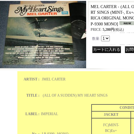
MEL CARTER - (ALL 
RT SINGS (MINT-, Ex+
RICA ORIGINAL MONO
P-9300 MONO
]
PRICE
:
5,280円
(税込)
数量
:
｜
ARTIST :
JMEL CARTER
TITLE :
(ALL OF A SUDDEN) MY HEART SINGS
CONDIT
LABEL :
IMPERIAL
JACKET
FC)MINT-
BC)Ex+