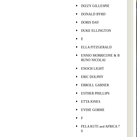
DIZZY GILLESPIE
DONALD BYRD
DORIS DAY
DUKE ELLINGTON
E
ELLA FITZGERALD
ENNIO MORRICONE & B
RUNO NICOLAI
ENOCH LIGHT
ERIC DOLPHY
ERROLL GARNER
ESTHER PHILLIPS
ETTA JONES
EYDIE GORME
F
FELA KUTI and AFRICA 7
0