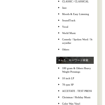
CLASSIC / CLASSICAL
Jazz
Moods & Easy Listening
SoundTrack
Vocal
World Music
Comedy / Spoken Word / St
oryteller
Others
A to Z, キーワード検索
180 gram & Others Heavy
Weight Pressings
10 inch LP
78 rpm SP
ACCETATE : TEST PRESS
Christmas / Holiday Music
Color Wax Vinyl