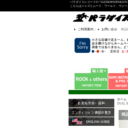
パラダイスレコードの "JAZZ&MOODS&SOU
こちらはジャズとムード、ワールド、ヴォ
ご利用案内
｜
お問い合せ
商品
ホーム
INAL 
商