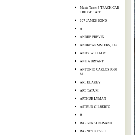
Music Tape: 8 TRACK CAR
TRIDGE TAPE
007 JAMES BOND
A
ANDRE PREVIN
ANDREWS SISTERS, The
ANDY WILLIAMS
ANITA BRYANT
ANTONIO CARLOS JOBI
M
ART BLAKEY
ART TATUM
ARTHUR LYMAN
ASTRUD GILBERTO
B
BARBRA STREISAND
BARNEY KESSEL