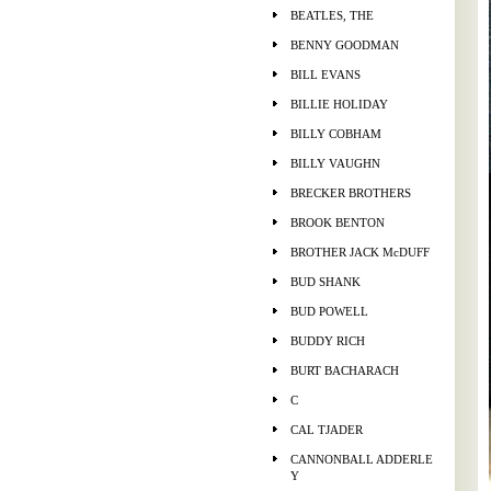
BEATLES, THE
BENNY GOODMAN
BILL EVANS
BILLIE HOLIDAY
BILLY COBHAM
BILLY VAUGHN
BRECKER BROTHERS
BROOK BENTON
BROTHER JACK McDUFF
BUD SHANK
BUD POWELL
BUDDY RICH
BURT BACHARACH
C
CAL TJADER
CANNONBALL ADDERLE
Y