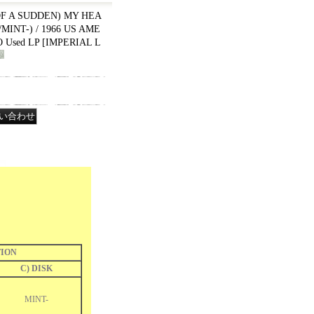
OF A SUDDEN) MY HEA
/MINT-) / 1966 US AME
 Used LP
[
IMPERIAL L
ION
C) DISK
MINT-