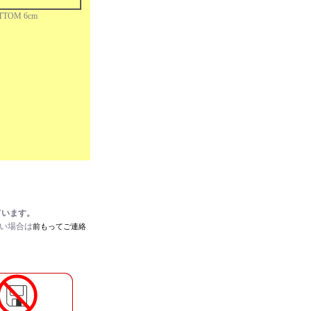
OTTOM 6cm
P
ています。
たい場合は
前もってご連絡