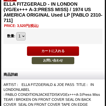
ELLA FITZGERALD - IN LONDON
(VG/Ex+++ A-3:PRESS MISS) / 1974 US
AMERICA ORIGINAL Used LP
[PABLO 2310-
711]
PRICE
:
3,520円
(税込)
数量
:
商品詳細
ARTIST : ELLA FITZGERALD & JOE PASS TITLE : IN
LONDONLABEL
: PABLO CONDITIONJACKETDISKVGEx+++A-3:Press Miss
TEAR / BROKEN ON FRONT COVER SEAL ON BACK
COVER SEAL ON FRONT COVER TAPE ON EDGE