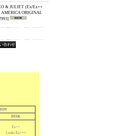
EO & JULIET (Ex/Ex++
US AMERICA ORIGINAL
2993
]
ION
DISK
Ex++
Looks:Ex+++