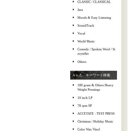
CLASSIC / CLASSICAL
Jazz
Moods & Easy Listening
SoundTrack
Vocal
World Music
Comedy / Spoken Word / St
oryteller
Others
A to Z, キーワード検索
180 gram & Others Heavy
Weight Pressings
10 inch LP
78 rpm SP
ACCETATE : TEST PRESS
Christmas / Holiday Music
Color Wax Vinyl