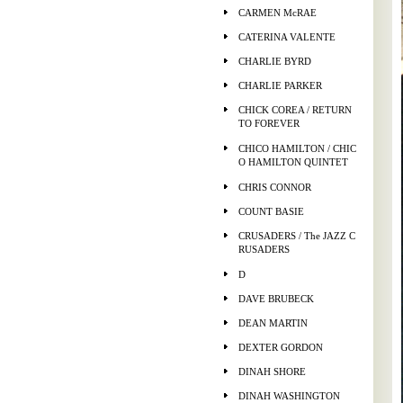
CARMEN McRAE
CATERINA VALENTE
CHARLIE BYRD
CHARLIE PARKER
CHICK COREA / RETURN
TO FOREVER
CHICO HAMILTON / CHIC
O HAMILTON QUINTET
CHRIS CONNOR
COUNT BASIE
CRUSADERS / The JAZZ C
RUSADERS
D
DAVE BRUBECK
DEAN MARTIN
DEXTER GORDON
DINAH SHORE
DINAH WASHINGTON