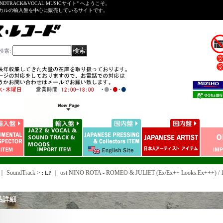
NDTRACK&VOCAL MUSICサイト" へようこそ。
ーカルの輸入盤を中心に販売しているサイトです。
検索
:
｜ SoundTrack >
｜
ost NINO ROTA - ROMEO & JULIET (Ex/Ex++ Looks:Ex+++) 
: LP
品詳細