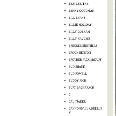
BEATLES, THE
BENNY GOODMAN
BILL EVANS
BILLIE HOLIDAY
BILLY COBHAM
BILLY VAUGHN
BRECKER BROTHERS
BROOK BENTON
BROTHER JACK McDUFF
BUD SHANK
BUD POWELL
BUDDY RICH
BURT BACHARACH
C
CAL TJADER
CANNONBALL ADDERLE
Y