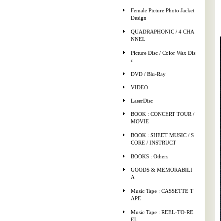
Female Picture Photo Jacket
Design
QUADRAPHONIC / 4 CHA
NNEL
Picture Disc / Color Wax Dis
c
DVD / Blu-Ray
VIDEO
LaserDisc
BOOK : CONCERT TOUR /
MOVIE
BOOK : SHEET MUSIC / S
CORE / INSTRUCT
BOOKS : Others
GOODS & MEMORABILI
A
Music Tape : CASSETTE T
APE
Music Tape : REEL-TO-RE
EL