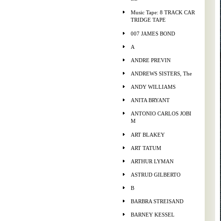
Music Tape: 8 TRACK CAR
TRIDGE TAPE
007 JAMES BOND
A
ANDRE PREVIN
ANDREWS SISTERS, The
ANDY WILLIAMS
ANITA BRYANT
ANTONIO CARLOS JOBI
M
ART BLAKEY
ART TATUM
ARTHUR LYMAN
ASTRUD GILBERTO
B
BARBRA STREISAND
BARNEY KESSEL