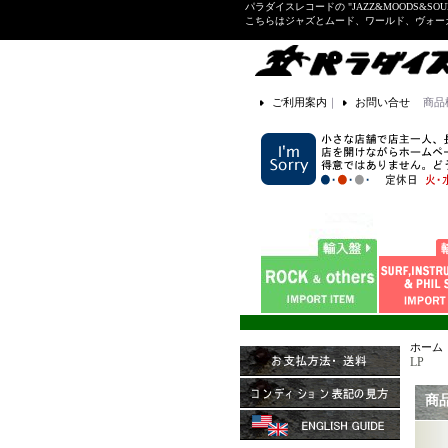
パラダイスレコードの "JAZZ&MOODS&SOU
こちらはジャズとムード、ワールド、ヴォ
ご利用案内
｜
お問い合せ
商品
ホーム
LP
商