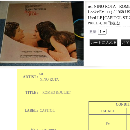
ost NINO ROTA - ROM
Looks:Ex+++) / 1968 
Used LP
[
CAPITOL ST-
PRICE
:
4,180円
(税込)
数量
:
｜
ost
ARTIST :
NINO ROTA
TITLE :
ROMEO & JULIET
CONDIT
LABEL :
CAPITOL
JACKET
Ex