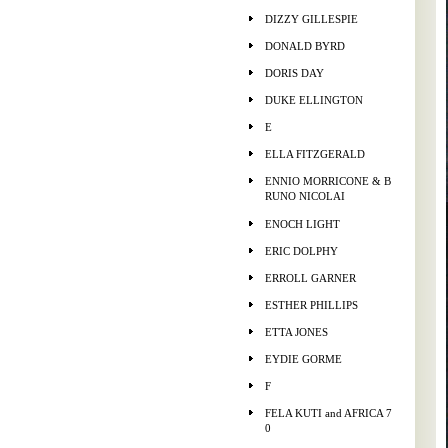
DIZZY GILLESPIE
DONALD BYRD
DORIS DAY
DUKE ELLINGTON
E
ELLA FITZGERALD
ENNIO MORRICONE & B
RUNO NICOLAI
ENOCH LIGHT
ERIC DOLPHY
ERROLL GARNER
ESTHER PHILLIPS
ETTA JONES
EYDIE GORME
F
FELA KUTI and AFRICA 7
0