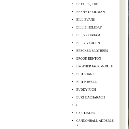
BEATLES, THE
BENNY GOODMAN
BILL EVANS
BILLIE HOLIDAY
BILLY COBHAM
BILLY VAUGHN
BRECKER BROTHERS
BROOK BENTON
BROTHER JACK McDUFF
BUD SHANK
BUD POWELL
BUDDY RICH
BURT BACHARACH
C
CAL TJADER
CANNONBALL ADDERLE
Y