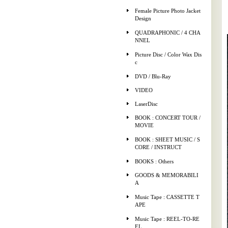
Female Picture Photo Jacket
Design
QUADRAPHONIC / 4 CHA
NNEL
Picture Disc / Color Wax Dis
c
DVD / Blu-Ray
VIDEO
LaserDisc
BOOK : CONCERT TOUR /
MOVIE
BOOK : SHEET MUSIC / S
CORE / INSTRUCT
BOOKS : Others
GOODS & MEMORABILI
A
Music Tape : CASSETTE T
APE
Music Tape : REEL-TO-RE
EL