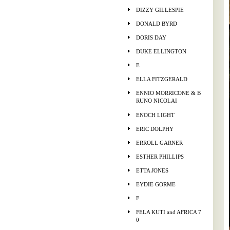
DIZZY GILLESPIE
DONALD BYRD
DORIS DAY
DUKE ELLINGTON
E
ELLA FITZGERALD
ENNIO MORRICONE & B
RUNO NICOLAI
ENOCH LIGHT
ERIC DOLPHY
ERROLL GARNER
ESTHER PHILLIPS
ETTA JONES
EYDIE GORME
F
FELA KUTI and AFRICA 7
0