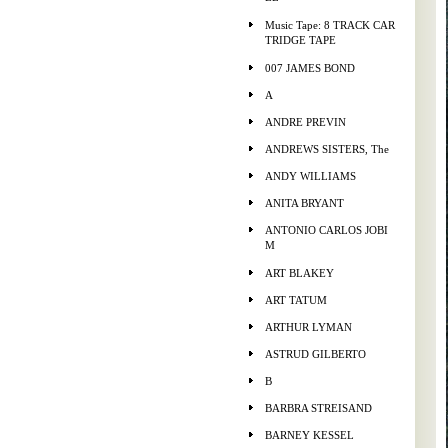
Music Tape: 8 TRACK CAR
TRIDGE TAPE
007 JAMES BOND
A
ANDRE PREVIN
ANDREWS SISTERS, The
ANDY WILLIAMS
ANITA BRYANT
ANTONIO CARLOS JOBI
M
ART BLAKEY
ART TATUM
ARTHUR LYMAN
ASTRUD GILBERTO
B
BARBRA STREISAND
BARNEY KESSEL