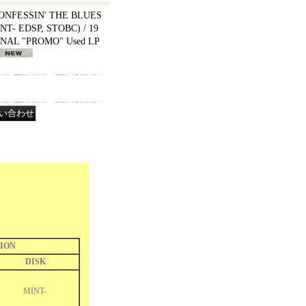
CONFESSIN' THE BLUES
NT- EDSP, STOBC) / 19
NAL "PROMO" Used LP
ION
DISK
MINT-