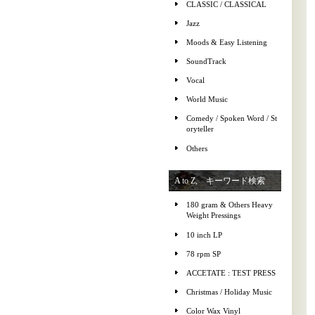
CLASSIC / CLASSICAL
Jazz
Moods & Easy Listening
SoundTrack
Vocal
World Music
Comedy / Spoken Word / St
oryteller
Others
A to Z, キーワード検索
180 gram & Others Heavy
Weight Pressings
10 inch LP
78 rpm SP
ACCETATE : TEST PRESS
Christmas / Holiday Music
Color Wax Vinyl