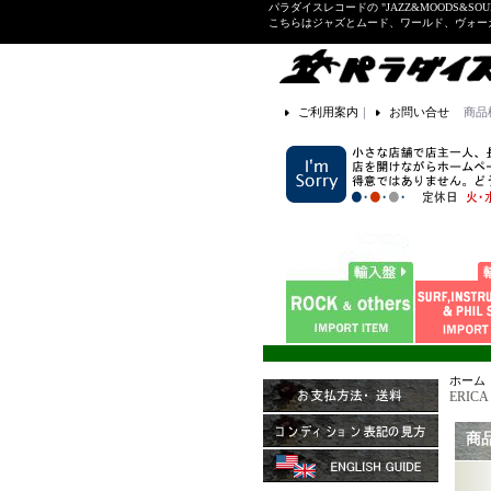
パラダイスレコードの "JAZZ&MOODS&SOU
こちらはジャズとムード、ワールド、ヴォ
ご利用案内
｜
お問い合せ
商品
ホーム
ERICA
商