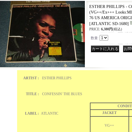
ESTHER PHILLIPS - 
(VG++/Ex+++ Looks:MI
76 US AMERICA ORIGI
[
ATLANTIC SD-1680
]
PRICE
:
6,380円
(税込)
数量
:
｜
ARTIST :
ESTHER PHILLIPS
TITLE :
CONFESSIN' THE BLUES
CONDIT
JACKET
LABEL :
ATLANTIC
VG++