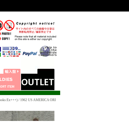
ks:Ex+++) / 1962 US AMERICA ORI