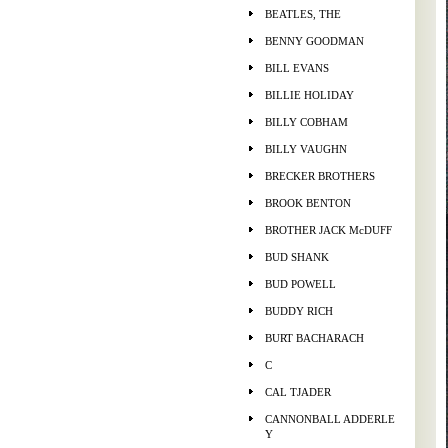
BEATLES, THE
BENNY GOODMAN
BILL EVANS
BILLIE HOLIDAY
BILLY COBHAM
BILLY VAUGHN
BRECKER BROTHERS
BROOK BENTON
BROTHER JACK McDUFF
BUD SHANK
BUD POWELL
BUDDY RICH
BURT BACHARACH
C
CAL TJADER
CANNONBALL ADDERLE
Y