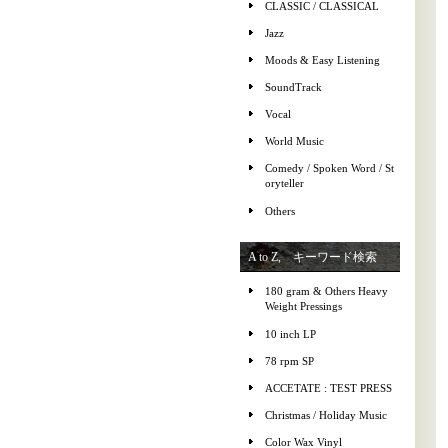
CLASSIC / CLASSICAL
Jazz
Moods & Easy Listening
SoundTrack
Vocal
World Music
Comedy / Spoken Word / St
oryteller
Others
A to Z, キーワード検索
180 gram & Others Heavy
Weight Pressings
10 inch LP
78 rpm SP
ACCETATE : TEST PRESS
Christmas / Holiday Music
Color Wax Vinyl