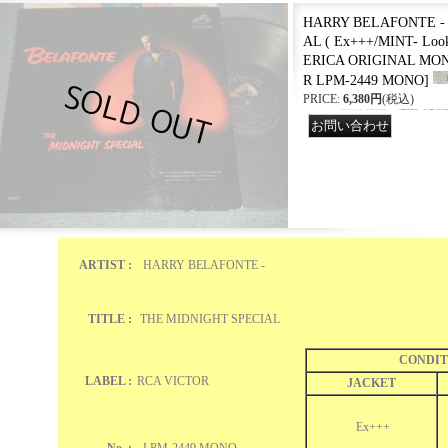
HARRY BELAFONTE -
AL ( Ex+++/MINT- Look
ERICA ORIGINAL MON
R LPM-2449 MONO
]
PRICE
:
6,380円
(税込)
ARTIST :
HARRY BELAFONTE -
TITLE :
THE MIDNIGHT SPECIAL
CONDIT
LABEL :
RCA VICTOR
JACKET
Ex+++