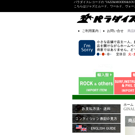
パラダイスレコードの "JAZZ&MOODS&SOU
こちらはジャズとムード、ワールド、ヴォ
ご利用案内
｜
お問い合せ
商品
ホーム
GINAL
商