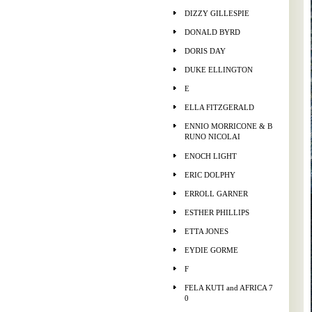
DIZZY GILLESPIE
DONALD BYRD
DORIS DAY
DUKE ELLINGTON
E
ELLA FITZGERALD
ENNIO MORRICONE & B
RUNO NICOLAI
ENOCH LIGHT
ERIC DOLPHY
ERROLL GARNER
ESTHER PHILLIPS
ETTA JONES
EYDIE GORME
F
FELA KUTI and AFRICA 7
0