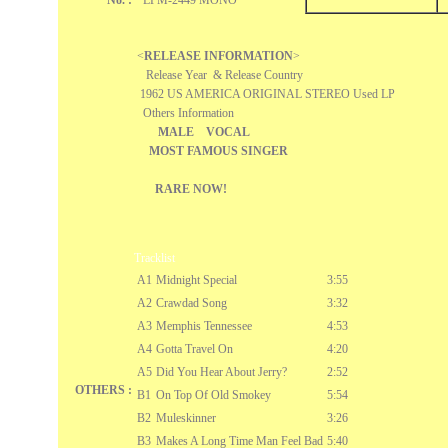
No. :
LPM-2449 MONO
<
RELEASE INFORMATION
>
Release Year & Release Country
1962 US AMERICA ORIGINAL STEREO Used LP
Others Information
MALE VOCAL
MOST FAMOUS SINGER
RARE NOW!
Tracklist
A1
Midnight Special
3:55
A2
Crawdad Song
3:32
A3
Memphis Tennessee
4:53
A4
Gotta Travel On
4:20
A5
Did You Hear About Jerry?
2:52
OTHERS :
B1
On Top Of Old Smokey
5:54
B2
Muleskinner
3:26
B3
Makes A Long Time Man Feel Bad
5:40