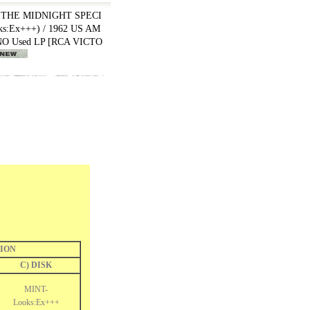
 THE MIDNIGHT SPECI
s:Ex+++) / 1962 US AM
O Used LP
[
RCA VICTO
ION
C) DISK
MINT-
Looks:Ex+++