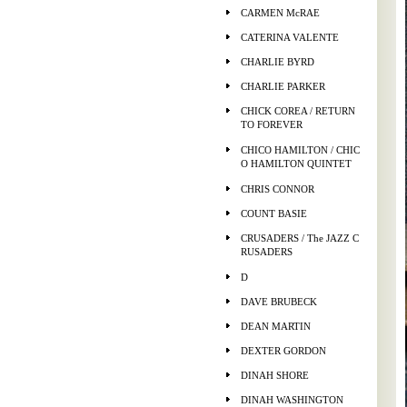
CARMEN McRAE
CATERINA VALENTE
CHARLIE BYRD
CHARLIE PARKER
CHICK COREA / RETURN
TO FOREVER
CHICO HAMILTON / CHIC
O HAMILTON QUINTET
CHRIS CONNOR
COUNT BASIE
CRUSADERS / The JAZZ C
RUSADERS
D
DAVE BRUBECK
DEAN MARTIN
DEXTER GORDON
DINAH SHORE
DINAH WASHINGTON