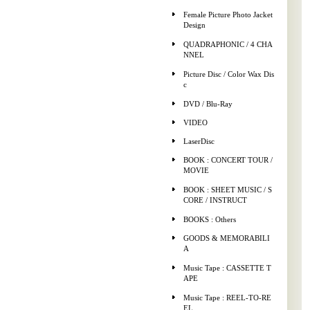
Female Picture Photo Jacket
Design
QUADRAPHONIC / 4 CHA
NNEL
Picture Disc / Color Wax Dis
c
DVD / Blu-Ray
VIDEO
LaserDisc
BOOK : CONCERT TOUR /
MOVIE
BOOK : SHEET MUSIC / S
CORE / INSTRUCT
BOOKS : Others
GOODS & MEMORABILI
A
Music Tape : CASSETTE T
APE
Music Tape : REEL-TO-RE
EL