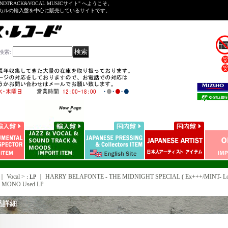
NDTRACK&VOCAL MUSICサイト" へようこそ。
ーカルの輸入盤を中心に販売しているサイトです。
検索
:
｜ Vocal >
｜
HARRY BELAFONTE - THE MIDNIGHT SPECIAL ( Ex+++/MINT- Loo
: LP
 MONO Used LP
品詳細