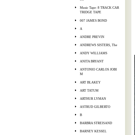
Music Tape: 8 TRACK CAR
TRIDGE TAPE
007 JAMES BOND
A
ANDRE PREVIN
ANDREWS SISTERS, The
ANDY WILLIAMS
ANITA BRYANT
ANTONIO CARLOS JOBI
M
ART BLAKEY
ART TATUM
ARTHUR LYMAN
ASTRUD GILBERTO
B
BARBRA STREISAND
BARNEY KESSEL