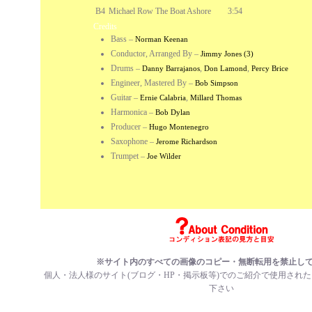
B4
Michael Row The Boat Ashore
3:54
Credits
Bass
–
Norman Keenan
Conductor, Arranged By
–
Jimmy Jones (3)
Drums
–
,
,
Danny Barrajanos
Don Lamond
Percy Brice
Engineer, Mastered By
–
Bob Simpson
Guitar
–
,
Ernie Calabria
Millard Thomas
Harmonica
–
Bob Dylan
Producer
–
Hugo Montenegro
Saxophone
–
Jerome Richardson
Trumpet
–
Joe Wilder
※サイト内のすべての画像のコピー・無断転用を禁止し
個人・法人様のサイト(ブログ・HP・掲示板等)でのご紹介で使用され
下さい