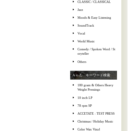
CLASSIC / CLASSICAL
Jazz
Moods & Easy Listening
SoundTrack
Vocal
World Music
Comedy / Spoken Word / St
oryteller
Others
A to Z, キーワード検索
180 gram & Others Heavy
Weight Pressings
10 inch LP
78 rpm SP
ACCETATE : TEST PRESS
Christmas / Holiday Music
Color Wax Vinyl