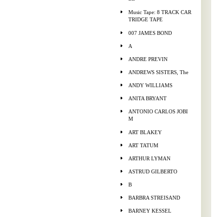
Music Tape: 8 TRACK CAR
TRIDGE TAPE
007 JAMES BOND
A
ANDRE PREVIN
ANDREWS SISTERS, The
ANDY WILLIAMS
ANITA BRYANT
ANTONIO CARLOS JOBI
M
ART BLAKEY
ART TATUM
ARTHUR LYMAN
ASTRUD GILBERTO
B
BARBRA STREISAND
BARNEY KESSEL