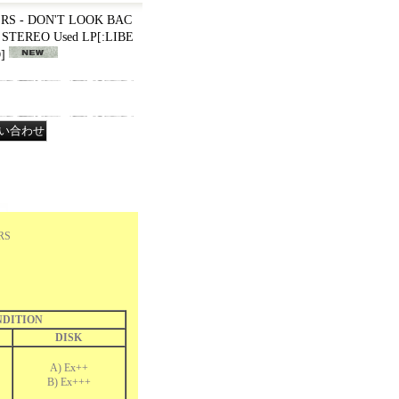
RS - DON'T LOOK BAC
 STEREO Used LP
[
:LIBE
O
]
RS
DITION
DISK
A) Ex++
B) Ex+++