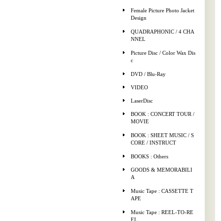
Female Picture Photo Jacket
Design
QUADRAPHONIC / 4 CHA
NNEL
Picture Disc / Color Wax Dis
c
DVD / Blu-Ray
VIDEO
LaserDisc
BOOK : CONCERT TOUR /
MOVIE
BOOK : SHEET MUSIC / S
CORE / INSTRUCT
BOOKS : Others
GOODS & MEMORABILI
A
Music Tape : CASSETTE T
APE
Music Tape : REEL-TO-RE
EL