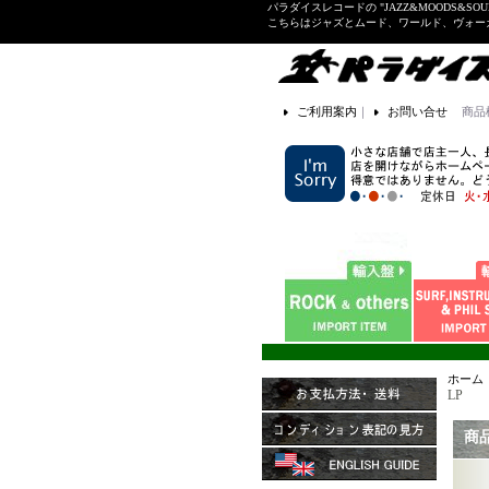
パラダイスレコードの "JAZZ&MOODS&SOU
こちらはジャズとムード、ワールド、ヴォ
ご利用案内
｜
お問い合せ
商品
ホーム
LP
商