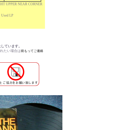
IGHT UPPER NEAR CORNER
Used LP
止
しています。
されたい場合は
前もってご連絡