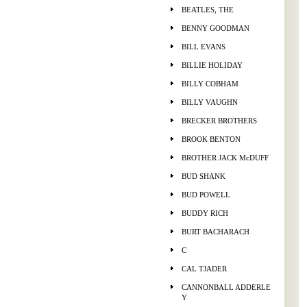
BEATLES, THE
BENNY GOODMAN
BILL EVANS
BILLIE HOLIDAY
BILLY COBHAM
BILLY VAUGHN
BRECKER BROTHERS
BROOK BENTON
BROTHER JACK McDUFF
BUD SHANK
BUD POWELL
BUDDY RICH
BURT BACHARACH
C
CAL TJADER
CANNONBALL ADDERLE
Y