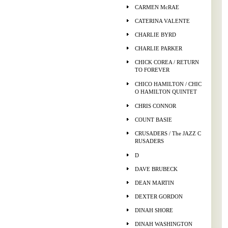
CARMEN McRAE
CATERINA VALENTE
CHARLIE BYRD
CHARLIE PARKER
CHICK COREA / RETURN
TO FOREVER
CHICO HAMILTON / CHIC
O HAMILTON QUINTET
CHRIS CONNOR
COUNT BASIE
CRUSADERS / The JAZZ C
RUSADERS
D
DAVE BRUBECK
DEAN MARTIN
DEXTER GORDON
DINAH SHORE
DINAH WASHINGTON