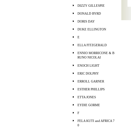
DIZZY GILLESPIE
DONALD BYRD
DORIS DAY
DUKE ELLINGTON
E
ELLA FITZGERALD
ENNIO MORRICONE & B
RUNO NICOLAI
ENOCH LIGHT
ERIC DOLPHY
ERROLL GARNER
ESTHER PHILLIPS
ETTA JONES
EYDIE GORME
F
FELA KUTI and AFRICA 7
0