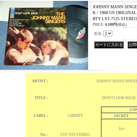
JOHNNY MANN SINGE
K / 1968 US ORIGINAL
RTY LST-7535 STERE
PRICE
:
4,180円
(税込)
数量
:
｜
ARTIST :
JOHNNY MANN SINGE
TITLE :
DON'T LOOK BACK
CON
LABEL :
LIBERTY
JACKET
Ex+
No. :
LST-7535 STEREO