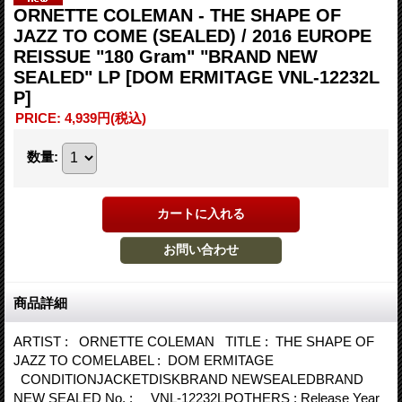
ORNETTE COLEMAN - THE SHAPE OF
JAZZ TO COME (SEALED) / 2016 EUROPE
REISSUE "180 Gram" "BRAND NEW
SEALED" LP
[DOM ERMITAGE VNL-12232L
P]
PRICE
:
4,939円
(税込)
数量
:
商品詳細
ARTIST : ORNETTE COLEMAN TITLE : THE SHAPE OF
JAZZ TO COMELABEL : DOM ERMITAGE
CONDITIONJACKETDISKBRAND NEWSEALEDBRAND
NEW SEALED No. : VNL-12232LPOTHERS : Release Year