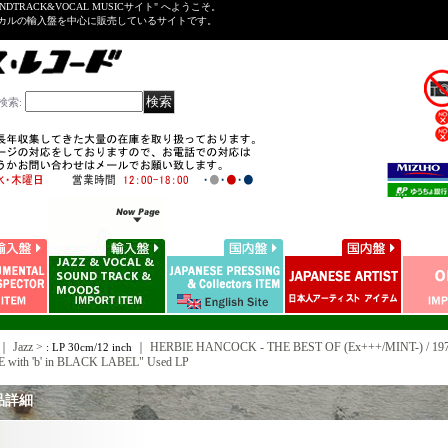
NDTRACK&VOCAL MUSICサイト" へようこそ。
ーカルの輸入盤を中心に販売しているサイトです。
検索
:
｜ Jazz >
｜
HERBIE HANCOCK - THE BEST OF (Ex+++/MINT-) / 197
: LP 30cm/12 inch
 with 'b' in BLACK LABEL" Used LP
品詳細