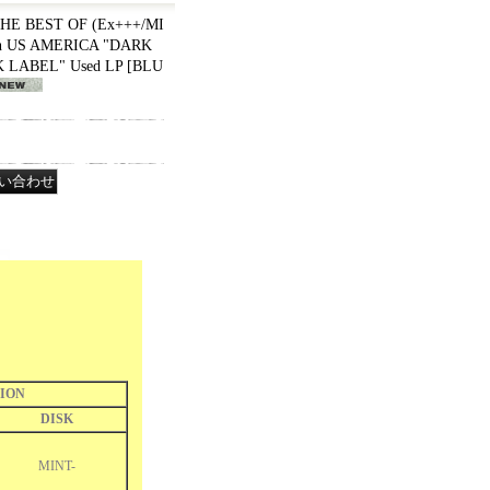
HE BEST OF (Ex+++/MI
ion US AMERICA "DARK
CK LABEL" Used LP
[
BLU
ION
DISK
MINT-