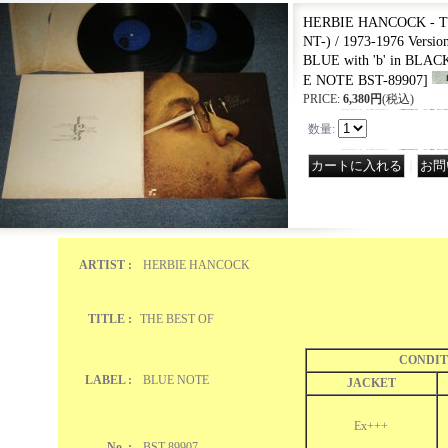
HERBIE HANCOCK - T
NT-) / 1973-1976 Vers
BLUE with 'b' in BLA
E NOTE BST-89907
]
PRICE
:
6,380円
(税込)
数量
:
｜
ARTIST :
HERBIE HANCOCK
TITLE :
THE BEST OF
CONDIT
LABEL :
BLUE NOTE
JACKET
Ex+++
No. :
BST-89907