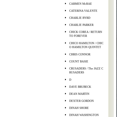
CARMEN McRAE
CATERINA VALENTE
CHARLIE BYRD
CHARLIE PARKER
CHICK COREA / RETURN
TO FOREVER
CHICO HAMILTON / CHIC
O HAMILTON QUINTET
CHRIS CONNOR
COUNT BASIE
CRUSADERS / The JAZZ C
RUSADERS
D
DAVE BRUBECK
DEAN MARTIN
DEXTER GORDON
DINAH SHORE
DINAH WASHINGTON