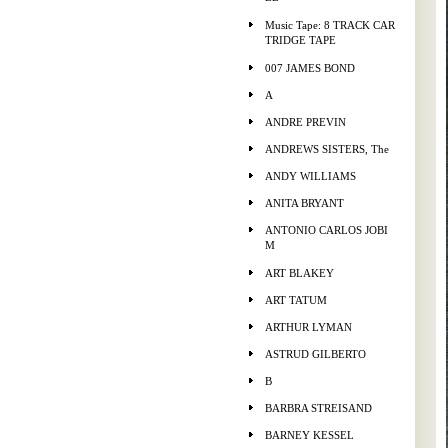
Music Tape: 8 TRACK CAR
TRIDGE TAPE
007 JAMES BOND
A
ANDRE PREVIN
ANDREWS SISTERS, The
ANDY WILLIAMS
ANITA BRYANT
ANTONIO CARLOS JOBI
M
ART BLAKEY
ART TATUM
ARTHUR LYMAN
ASTRUD GILBERTO
B
BARBRA STREISAND
BARNEY KESSEL