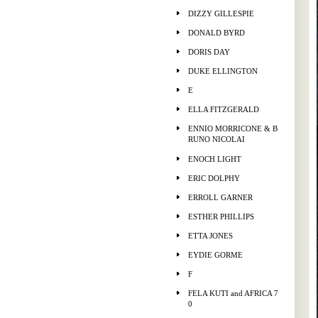
DIZZY GILLESPIE
DONALD BYRD
DORIS DAY
DUKE ELLINGTON
E
ELLA FITZGERALD
ENNIO MORRICONE & B
RUNO NICOLAI
ENOCH LIGHT
ERIC DOLPHY
ERROLL GARNER
ESTHER PHILLIPS
ETTA JONES
EYDIE GORME
F
FELA KUTI and AFRICA 7
0