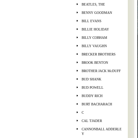
BEATLES, THE
BENNY GOODMAN
BILL EVANS
BILLIE HOLIDAY
BILLY COBHAM
BILLY VAUGHN
BRECKER BROTHERS
BROOK BENTON
BROTHER JACK McDUFF
BUD SHANK
BUD POWELL
BUDDY RICH
BURT BACHARACH
C
CAL TJADER
CANNONBALL ADDERLE
Y