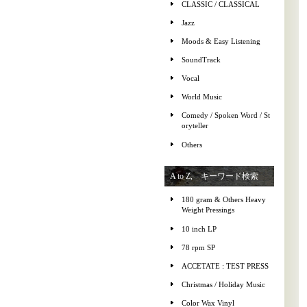
CLASSIC / CLASSICAL
Jazz
Moods & Easy Listening
SoundTrack
Vocal
World Music
Comedy / Spoken Word / St
oryteller
Others
A to Z, キーワード検索
180 gram & Others Heavy
Weight Pressings
10 inch LP
78 rpm SP
ACCETATE : TEST PRESS
Christmas / Holiday Music
Color Wax Vinyl