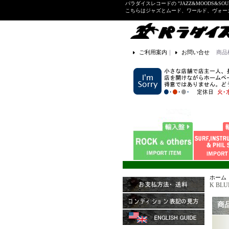
パラダイスレコードの "JAZZ&MOODS&SOU
こちらはジャズとムード、ワールド、ヴォ
ご利用案内
｜
お問い合せ
商品
ホーム
K BLUE
商