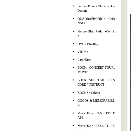
Female Picture Photo Jacket
Design
QUADRAPHONIC / 4 CHA
NNEL
Picture Disc / Color Wax Dis
c
DVD / Blu-Ray
VIDEO
LaserDisc
BOOK : CONCERT TOUR /
MOVIE
BOOK : SHEET MUSIC / S
CORE / INSTRUCT
BOOKS : Others
GOODS & MEMORABILI
A
Music Tape : CASSETTE T
APE
Music Tape : REEL-TO-RE
EL