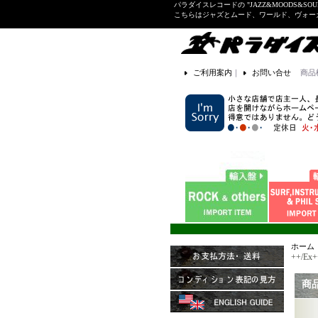
パラダイスレコードの "JAZZ&MOODS&SOU
こちらはジャズとムード、ワールド、ヴォ
ご利用案内
｜
お問い合せ
商品
ホーム
++/Ex+
商