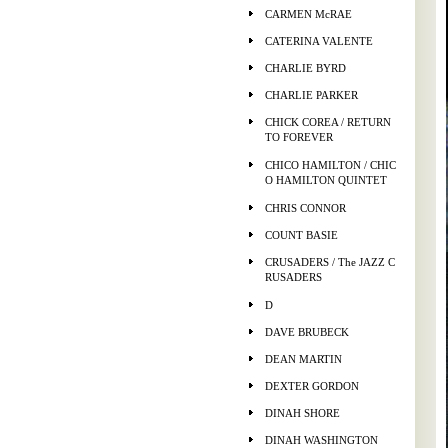
CARMEN McRAE
CATERINA VALENTE
CHARLIE BYRD
CHARLIE PARKER
CHICK COREA / RETURN
TO FOREVER
CHICO HAMILTON / CHIC
O HAMILTON QUINTET
CHRIS CONNOR
COUNT BASIE
CRUSADERS / The JAZZ C
RUSADERS
D
DAVE BRUBECK
DEAN MARTIN
DEXTER GORDON
DINAH SHORE
DINAH WASHINGTON