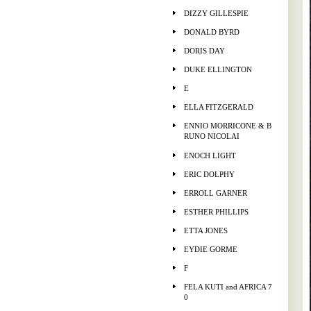
DIZZY GILLESPIE
DONALD BYRD
DORIS DAY
DUKE ELLINGTON
E
ELLA FITZGERALD
ENNIO MORRICONE & B
RUNO NICOLAI
ENOCH LIGHT
ERIC DOLPHY
ERROLL GARNER
ESTHER PHILLIPS
ETTA JONES
EYDIE GORME
F
FELA KUTI and AFRICA 7
0