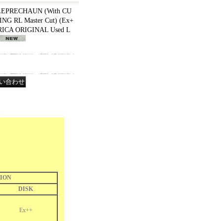
LEPRECHAUN (With CU
G RL Master Cut) (Ex+
RICA ORIGINAL Used L
ION
DISK
Ex++