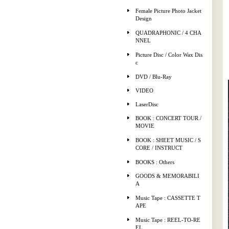
Female Picture Photo Jacket
Design
QUADRAPHONIC / 4 CHA
NNEL
Picture Disc / Color Wax Dis
c
DVD / Blu-Ray
VIDEO
LaserDisc
BOOK : CONCERT TOUR /
MOVIE
BOOK : SHEET MUSIC / S
CORE / INSTRUCT
BOOKS : Others
GOODS & MEMORABILI
A
Music Tape : CASSETTE T
APE
Music Tape : REEL-TO-RE
EL