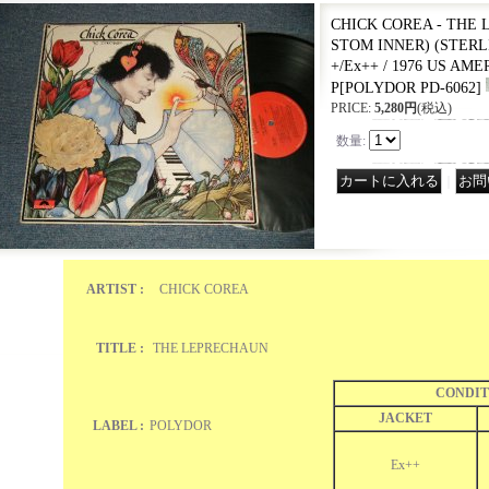
CHICK COREA - THE 
STOM INNER) (STERLIN
+/Ex++ / 1976 US AME
P
[
POLYDOR PD-6062
]
PRICE
:
5,280円
(税込)
数量
:
｜
ARTIST :
CHICK COREA
TITLE :
THE LEPRECHAUN
CONDIT
JACKET
LABEL :
POLYDOR
Ex++