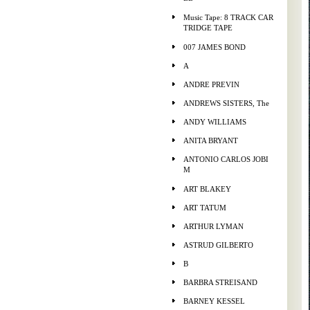
Music Tape: 8 TRACK CAR
TRIDGE TAPE
007 JAMES BOND
A
ANDRE PREVIN
ANDREWS SISTERS, The
ANDY WILLIAMS
ANITA BRYANT
ANTONIO CARLOS JOBI
M
ART BLAKEY
ART TATUM
ARTHUR LYMAN
ASTRUD GILBERTO
B
BARBRA STREISAND
BARNEY KESSEL