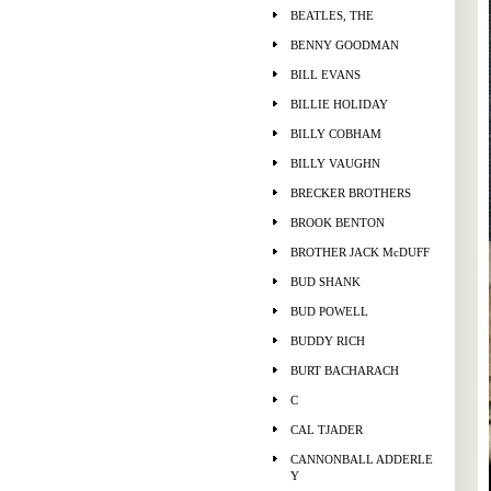
BEATLES, THE
BENNY GOODMAN
BILL EVANS
BILLIE HOLIDAY
BILLY COBHAM
BILLY VAUGHN
BRECKER BROTHERS
BROOK BENTON
BROTHER JACK McDUFF
BUD SHANK
BUD POWELL
BUDDY RICH
BURT BACHARACH
C
CAL TJADER
CANNONBALL ADDERLE
Y