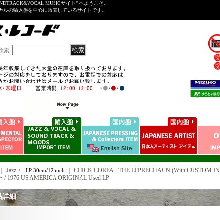
NDTRACK&VOCAL MUSICサイト" へようこそ。
ーカルの輸入盤を中心に販売しているサイトです。
検索
:
｜ Jazz >
｜
CHICK COREA - THE LEPRECHAUN (With CUSTOM INNER
: LP 30cm/12 inch
+ / 1976 US AMERICA ORIGINAL Used LP
品詳細