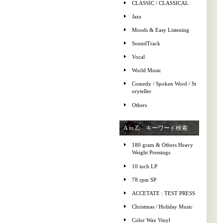
CLASSIC / CLASSICAL
Jazz
Moods & Easy Listening
SoundTrack
Vocal
World Music
Comedy / Spoken Word / St
oryteller
Others
A to Z, キーワード検索
180 gram & Others Heavy
Weight Pressings
10 inch LP
78 rpm SP
ACCETATE : TEST PRESS
Christmas / Holiday Music
Color Wax Vinyl